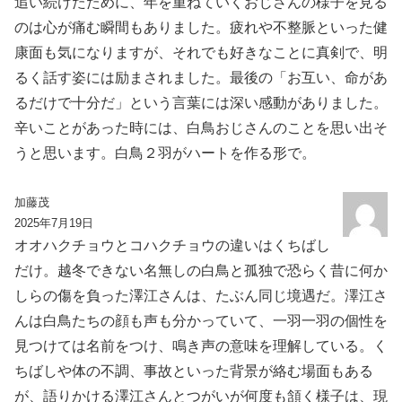
追い続けたために、年を重ねていくおじさんの様子を見る
のは心が痛む瞬間もありました。疲れや不整脈といった健
康面も気になりますが、それでも好きなことに真剣で、明
るく話す姿には励まされました。最後の「お互い、命があ
るだけで十分だ」という言葉には深い感動がありました。
辛いことがあった時には、白鳥おじさんのことを思い出そ
うと思います。白鳥２羽がハートを作る形で。
加藤茂
2025年7月19日
オオハクチョウとコハクチョウの違いはくちばし
だけ。越冬できない名無しの白鳥と孤独で恐らく昔に何か
しらの傷を負った澤江さんは、たぶん同じ境遇だ。澤江さ
んは白鳥たちの顔も声も分かっていて、一羽一羽の個性を
見つけては名前をつけ、鳴き声の意味を理解している。く
ちばしや体の不調、事故といった背景が絡む場面もある
が、語りかける澤江さんとつがいが何度も頷く様子は、現