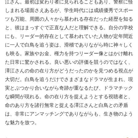
江さん。最初は変わり者に見られることもあり、警察に怪
しまれる場面さえあるが、学生時代には成績優秀でスポー
ツも万能、周囲の人々から慕われる存在だった経歴を知る
と、彼はまっすぐで正直な人だと理解できる。自分の学校
にも、リーダー的存在として慕われていた人物が定年間近
に一人で白鳥を追う姿は、滑稽でありながら時に神々しく
も映る。家族やお金、権力を持つリーダー像とはかけ離れ
た日常に驚かされる。良い悪いの評価を競うのではなく、
澤江さんの命の在り方がどうだったのかを見つめる視点が
大切だ。白鳥を追うだけでさまざまなドラマが生まれ、現
実とぶつかり合いながら奇跡が重なるたび、ドラマチック
な瞬間が現れる。命の在り方を捉えようとする視聴者と、
命のあり方を諸行無常と捉える澤江さんと白鳥との矛盾
は、非常にアンマッチングでありながらも、生き物のよう
な魅力を放つ。