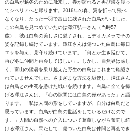
の白鳥が越冬のために飛来し、春が訪れると再び海を渡っ
てシベリアへと帰ります。2018年の春、翼を折って飛べ
なくなり、たった一羽で富山に残された白鳥がいました。
この白鳥を見つめていたのは澤江弘一さん（当時57
歳）。彼は白鳥の美しさに魅了され、ビデオカメラでその
姿を記録し続けています。澤江さんは傷ついた白鳥に毎日
エサを与え、見守り続けています。「何とか生き延びて、
再び冬に仲間と再会してほしい」。しかし、自然界は厳し
く、富山の猛暑を乗り越えた野生の白鳥はこれまで確認さ
れていませんでした。さまざまな方法を駆使し、澤江さん
は白鳥との生死を懸けた戦いを続けます。白鳥に全てを捧
げる澤江さんは、「心の隙間には白鳥の形があった」と語
ります。「私は人間の形をしていますが、自分は白鳥だと
思っています。白鳥が白鳥の世話をしているだけなので
す。」人間の自然への介入について葛藤しながら奮闘し続
ける澤江さん。果たして、傷ついた白鳥は仲間と再会でき