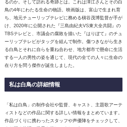
るのか。そして訪れる奇跡とは。これは澤江さんとその白
鳥の4年にわたる生命の物語。映画版は、富山で生まれ育
ち、地元チューリップテレビに務める槇谷茂博監督が手が
け、2020年に公開された『三島由紀夫VS東大全共闘』の
TBSテレビと、市議会の腐敗を描いた『はりぼて』のチュ
ーリップテレビがタッグを組んで制作。傷つきながら生き
る白鳥とそれに自らを重ね合わせ、地方都市で懸命に生活
する一人の男性の姿を通じて、現代の全ての人々に生命の
在り方を問う傑作が誕生しました。
私は白鳥の詳細情報
「私は白鳥」の制作会社や監督、キャスト、主題歌アーテ
ィストなどの作品に関する詳しい情報をまとめています。
作品づくりに携わったスタッフや声優陣をチェックして、