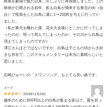
映画を劇場で観た以来、久しぶりに再視聴しました。この
映画が公開される前年、私も白鳥が飛来する東北の街（仙
台）で怪我をした白鳥に週に1〜2回餌を与えに行ってい
ました。
（私が東北を離れた後、花火大会後にどこかに行ってしま
ったのか、弱って死んでしまったのか、その川から白鳥は
消えてしまったのですが）
澤江さんほどではないですが、白鳥は子どもの頃から大好
きな存在で、このドキュメンタリーは本当に素晴らしいと
思いました。
石崎ひゅーいの「スワンソング」もとても良い曲です。
スープ
2024年11月24日
越冬のために800羽以上の白鳥が集まる富山で、翼を折っ
て帰れなくなった1羽の白鳥を4年間見つめ続けた白鳥お