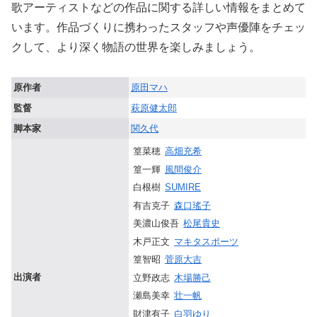
歌アーティストなどの作品に関する詳しい情報をまとめて
います。作品づくりに携わったスタッフや声優陣をチェッ
クして、より深く物語の世界を楽しみましょう。
原作者
原田マハ
監督
萩原健太郎
脚本家
関久代
篁菜穂
高畑充希
篁一輝
風間俊介
白根樹
SUMIRE
有吉克子
森口瑤子
美濃山俊吾
松尾貴史
木戸正文
マキタスポーツ
篁智昭
菅原大吉
出演者
立野政志
木場勝己
瀬島美幸
壮一帆
財津有子
白羽ゆり