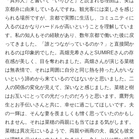
「異邦人」と書いて『いりびと』と読まれる理由は、実は
京都弁に由来しているんですね。観光客には楽しさを感じ
られる場所ですが、京都で実際に生活し、コミュニティに
入るのはかなりハードルが高いということを理解していま
す。私の知人もその経験があり、数年京都で働いた後に戻
ってきました。「誰とつながっているのか？」と直接聞か
れるのは印象的でした。高畑充希さんとSUMIREさんの存
在感が美しく、目を奪われました。高畑さんが演じる菜穂
は無表情で、それは周囲に自分と同じ熱を持った人がいな
いという諦めから来ているのではないかと思いました。二
人の関係の変化が見えて、深いなと感じました。菜穂と樹
はお互いにとっての光だったのだろうと思います。鷹野先
生とお手伝いさんと共に、幸せに過ごしてほしいです。夫
の一輝は、そんな妻を羨ましくも憎く思っていたのかもし
れません。それは菜穂の両親にも当てはまる気がします。
菜穂は異次元にいるようで、両親や画商の夫、義父も彼女