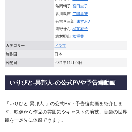
亀岡朝子
宮田圭子
多川鳳声
二階堂智
有吉喜三郎
康すおん
鷹野せん
梶芽衣子
志村照山
松重豊
カテゴリー
ドラマ
制作国
日本
公開日
2021年11月28日
いりびと-異邦人-の公式PVや予告編動画
「いりびと-異邦人-」の公式PV・予告編動画を紹介しま
す。映像から作品の雰囲気やキャストの演技、音楽の世界
観を一足先に体感できます。