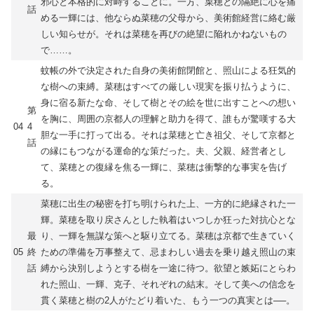
邪心と本格的に対峙することに。一方、菜穂との隔絶に心を痛
話
める一輝には、他ならぬ菜穂の父母から、美術館経営に絡む厳
しい知らせが。それは菜穂を再びの絶望に陥れかねないもの
で……。
蚊帳の外で決定された自身の美術館閉館と、照山による狂気的
な樹への束縛。菜穂はすべての厳しい現実を振り払うように、
身に宿る新たな命、そして樹とその絵を世に出すことへの想い
第
を胸に、周囲の京都人の理解と助力を得て、誰もが驚嘆する大
04
4
胆な一手に打って出る。それは菜穂と亡き祖父、そして京都と
話
の縁にもつながる運命的な策だった。夫、父親、経営者とし
て、菜穂との復縁を焦る一輝に、菜穂は衝撃的な事実を告げ
る。
菜穂に出生の秘密を打ち明けられた上、一方的に絶縁された一
輝。菜穂を取り戻さんとした執着はいつしか狂った対抗心とな
最
り、一輝を無謀な策へと駆り立てる。菜穂は京都で生きていく
05
終
ための準備を万事整えて、忌まわしい過去を乗り越え照山の束
話
縛から決別しようとする樹を一途に待つ。欲望と嫉妬にとらわ
れた照山、一輝、克子、それぞれの結末。そして美への信念を
貫く菜穂と樹の2人がたどり着いた、もう一つの真実とは──。