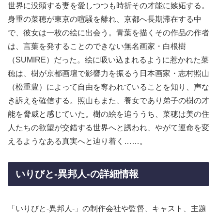
世界に没頭する妻を愛しつつも時折その才能に嫉妬する。
身重の菜穂が東京の喧騒を離れ、京都へ長期滞在する中
で、彼女は一枚の絵に出会う。青葉を描くその作品の作者
は、言葉を発することのできない無名画家・白根樹
（SUMIRE）だった。絵に吸い込まれるように惹かれた菜
穂は、樹が京都画壇で影響力を振るう日本画家・志村照山
（松重豊）によって自由を奪われていることを知り、声な
き訴えを確信する。照山もまた、養女であり弟子の樹の才
能を脅威と感じていた。樹の絵を追ううち、菜穂は美の住
人たちの欲望が交錯する世界へと誘われ、やがて運命を変
えるようなある真実へと辿り着く……。
いりびと-異邦人-の詳細情報
「いりびと-異邦人-」の制作会社や監督、キャスト、主題