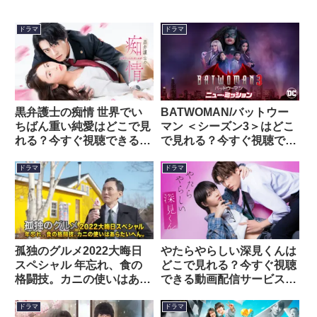
ドラマ
ドラマ
黒弁護士の痴情 世界でい
BATWOMAN/バットウー
ちばん重い純愛はどこで見
マン ＜シーズン3＞はどこ
れる？今すぐ視聴できる動
で見れる？今すぐ視聴でき
画配信サービスを紹介！
る動画配信サービスを紹
介！
ドラマ
ドラマ
孤独のグルメ2022大晦日
やたらやらしい深見くんは
スペシャル 年忘れ、食の
どこで見れる？今すぐ視聴
格闘技。カニの使いはあら
できる動画配信サービスを
たいへん。はどこで見れ
紹介！
る？今すぐ視聴できる動画
ドラマ
ドラマ