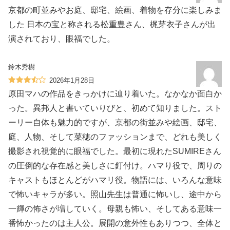
京都の町並みやお庭、邸宅、絵画、着物を存分に楽しみま
した 日本の宝と称される松重豊さん、梶芽衣子さんが出
演されており、眼福でした。
鈴木秀樹
2026年1月28日
原田マハの作品をきっかけに辿り着いた。なかなか面白か
った。異邦人と書いていりびと、初めて知りました。スト
ーリー自体も魅力的ですが、京都の街並みや絵画、邸宅、
庭、人物、そして菜穂のファッションまで、どれも美しく
撮影され視覚的に眼福でした。最初に現れたSUMIREさん
の圧倒的な存在感と美しさに釘付け。ハマり役で、周りの
キャストもほとんどがハマリ役。物語には、いろんな意味
で怖いキャラが多い。照山先生は普通に怖いし、途中から
一輝の怖さが増していく。母親も怖い、そしてある意味一
番怖かったのは主人公。展開の意外性もありつつ、全体と