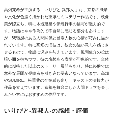
高畑充希が主演する「いりびと-異邦人-」は、京都の風景
や文化が色濃く描かれた重厚なミステリー作品です。映像
美が際立ち、特に木造建築や伝統行事の描写が魅力的で
す。物語はやや作為的で不自然に感じる部分もあります
が、緊張感のある人間関係と登場人物の心情が巧みに描か
れています。特に高畑の演技は、彼女の強い意志を感じさ
せるもので、物語に深みを与えています。風間俊介の役は
暗い面を持ちつつ、彼の哀愁ある表情が印象的です。全体
的に期待した以上のストーリー展開もあり、特に終盤では
意外な展開が視聴者を引き込む要素となっています。高畑
やSUMIRE、松重豊の存在感も光り、キャストの演技力が
作品を支えています。京都を舞台にした人間ドラマを楽し
みたい方にはおすすめの作品です。
いりびと-異邦人-の感想・評価