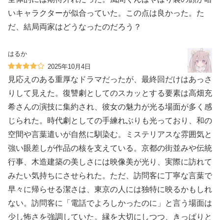
いキャラクターが似合っていた。この点は良かった。た
だ、結局両家はどうなったのだろう？
はるか
2025年10月4日
見応えのある重厚なドラマだったが、最終回だけはあっさ
りして見えた。復讐劇としてのスカッとする要素は高畑充
希さんの演技に集約され、彼女の魅力が光る場面が多く感
じられた。時代劇としての手練れぶりも光っており、和の
空間や言葉遣いが自然に馴染む。ミステリアスな雰囲気と
強い眼差しが作品の核を支えている。京都の街並みや伝統
行事、木造建築の美しさには映像美が光り、実際に訪れて
みたい気持ちにさせられた。ただ、訪問客に丁寧な言葉で
早々に帰らせる潔さは、東京の人には独特に映るかもしれ
ない。訪問客に「電話でよろしかったのに」と言う場面は
少し怖さを強調していた。縁を大切にしつつ、きっぱりと