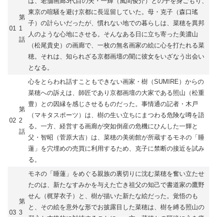
は、老舗画廊3代目の夫・一輝（風間俊介）との子を身ごもり、
東京の喧騒を避け京都に長逗留していた。母・克子（森口瑤
第
子）の計らいだったが、慣れない地での暮らしは、菜穂を異邦
01
1
人のような心地にさせる。そんなある日に立ち寄った美濃山
話
（松尾貴史）の画廊で、一枚の無名画家の絵に心を打たれる菜
穂。それは、知られざる京都画壇の闇に彼女をいざなう出会い
となる。
心をとらわれ話すこともできない画家・樹（SUMIRE）からの
菜穂への訴えは、師匠であり京都画壇の大家である照山（松重
豊）との因縁を感じさせるものだった。事情通の記者・木戸
第
（マキタスポーツ）は、樹の生い立ちにまつわる危険な噂を語
02
2
る。一方、経営する画廊が突如倒産の危機にひんした一輝と
話
父・智昭（菅原大吉）は、菜穂の美術館が所蔵するモネの「睡
蓮」を穴埋めの売買に利用するため、克子に禁断の接近を試み
る。
モネの「睡蓮」をめぐる親族の裏切りに沈む菜穂を奮い立たせ
たのは、新たなすみかを与えた亡き祖父の知己で書道家の鷹野
せん（梶芽衣子）と、樹が描いた新たな絵だった。覚悟のも
第
と、その絵を意外な形でお披露目した菜穂は、樹を縛る照山の
03
3