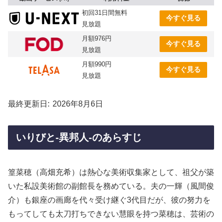
初回31日間無料
今すぐ見る
見放題
月額976円
今すぐ見る
見放題
月額990円
今すぐ見る
見放題
最終更新日
2026年8月6日
いりびと-異邦人-のあらすじ
篁菜穂（高畑充希）は熱心な美術収集家として、祖父が築
いた私設美術館の副館長を務めている。夫の一輝（風間俊
介）も銀座の画廊を代々受け継ぐ3代目だが、彼の努力を
もってしても太刀打ちできない慧眼を持つ菜穂は、芸術の