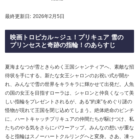
最終更新日
2026年2月5日
映画トロピカル～ジュ！プリキュア 雪の
プリンセスと奇跡の指輪！のあらすじ
夏海まなつが雪ときらめく王国シャンティアへ、素敵な招
待状を手にする。新たな女王シャロンのお祝い式が開か
れ、みんなで雪の世界をキラキラに輝かせて出発だ。人魚
の国の女王を目指すローラは、シャロンと仲良くなって美
しい指輪をプレゼントされるが、ある“約束”をめぐり謎の
怪物が現れて王国を閉じ込めてしまう。絶体絶命のピンチ
に、ハートキャッチプリキュアの仲間たちが駆けつけ、私
たちのやる気をさらにパワーアップ。みんなの想いが重な
ると指輪はスノーハートクルリングへと変身。さあ、凍っ