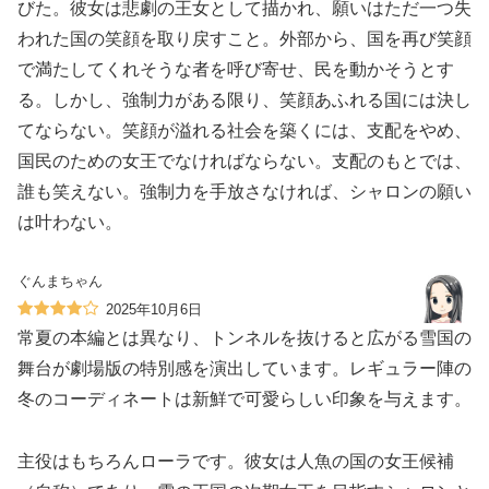
びた。彼女は悲劇の王女として描かれ、願いはただ一つ失
われた国の笑顔を取り戻すこと。外部から、国を再び笑顔
で満たしてくれそうな者を呼び寄せ、民を動かそうとす
る。しかし、強制力がある限り、笑顔あふれる国には決し
てならない。笑顔が溢れる社会を築くには、支配をやめ、
国民のための女王でなければならない。支配のもとでは、
誰も笑えない。強制力を手放さなければ、シャロンの願い
は叶わない。
ぐんまちゃん
2025年10月6日
常夏の本編とは異なり、トンネルを抜けると広がる雪国の
舞台が劇場版の特別感を演出しています。レギュラー陣の
冬のコーディネートは新鮮で可愛らしい印象を与えます。
主役はもちろんローラです。彼女は人魚の国の女王候補