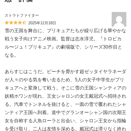
ストラトファイター
2025年12月18日
雪の王国を舞台に、プリキュアたちが繰り広げる華やかな
戦う女子向けアニメ映画。監督は志水淳児。『トロピカ
ル〜ジュ！プリキュア』の劇場版で、シリーズ30作目と
なる。
あらすじはこうだ。ビーチを脅かす超ゼッタイヤラネーダ
が人々のやる気を奪い去るため、5人の女子中学生がプリ
キュアへと変身して戦う。そこに雪の王国シャンティアの
妖精ホワンが現れ、王女シャロンの女王戴冠式へ招待され
る。汽車でトンネルを抜けると、一面の雪で覆われたシャ
ンティア王国へ到着。道中でグランオーシャン国の次期王
女を自称する人魚ローラと出会い、シャロン王女から指輪
を受け取り、二人は友情を深める。戴冠式は滞りなく終わ