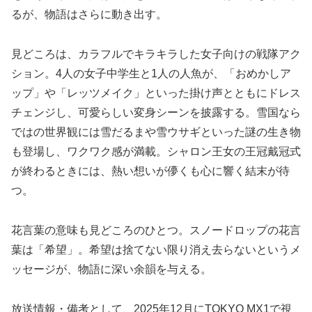
るが、物語はさらに動き出す。
見どころは、カラフルでキラキラした女子向けの戦隊アク
ション。4人の女子中学生と1人の人魚が、「おめかしア
ップ」や「レッツメイク」といった掛け声とともにドレス
チェンジし、可愛らしい変身シーンを披露する。雪国なら
ではの世界観には雪だるまや雪ウサギといった謎の生き物
も登場し、ワクワク感が満載。シャロン王女の王冠戴冠式
が終わるときには、熱い想いが儚くも心に響く結末が待
つ。
花言葉の意味も見どころのひとつ。スノードロップの花言
葉は「希望」。希望は捨てない限り消え去らないというメ
ッセージが、物語に深い余韻を与える。
放送情報・備考として、2025年12月にTOKYO MX1で視