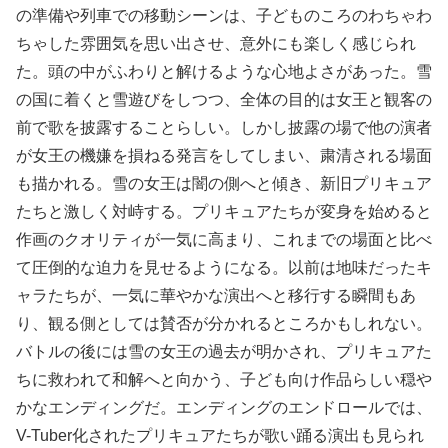
の準備や列車での移動シーンは、子どものころのわちゃわ
ちゃした雰囲気を思い出させ、意外にも楽しく感じられ
た。頭の中がふわりと解けるような心地よさがあった。雪
の国に着くと雪遊びをしつつ、全体の目的は女王と観客の
前で歌を披露することらしい。しかし披露の場で他の演者
が女王の機嫌を損ねる発言をしてしまい、粛清される場面
も描かれる。雪の女王は闇の側へと傾き、新旧プリキュア
たちと激しく対峙する。プリキュアたちが変身を始めると
作画のクオリティが一気に高まり、これまでの場面と比べ
て圧倒的な迫力を見せるようになる。以前は地味だったキ
ャラたちが、一気に華やかな演出へと移行する瞬間もあ
り、観る側としては賛否が分かれるところかもしれない。
バトルの後には雪の女王の過去が明かされ、プリキュアた
ちに救われて和解へと向かう、子ども向け作品らしい穏や
かなエンディングだ。エンディングのエンドロールでは、
V-Tuber化されたプリキュアたちが歌い踊る演出も見られ