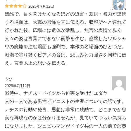
2026年7月12日
残酷で、目を背けたくなるほどの迫害・差別・暴力が連続
する場面は、大戦の恐怖を直に伝える。収容所へと連れて
行かれた後、広場には遺体が散乱し、無言の表情で歩く
人々の姿は言葉にできない衝撃を生む。崩壊したワルシャ
ワの廃墟を進む場面も強烈で、本作の名場面のひとつだ。
戦場で鳴り響くピアノの音は、悲しみと力強さを同時に伝
え、言葉以上の想いを伝える。
うび
2026年7月12日
戦時中、ナチス・ドイツから迫害を受けたユダヤ
人の一人である男性ピアニストの生涯についての話です。
ナチスの行動や発言、思想は非常に残酷で、どこまでが忠
実な再現なのかは分かりませんが、見ていてつらい気持ち
になりました。シュピルマンがドイツ兵の一人の前で演奏