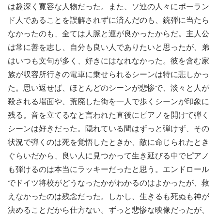
は趣深く寛容な人物だった。また、ソ連の人々にポーラン
ド人であることを誤解されずに済んだのも、銃弾に当たら
なかったのも、全ては人脈と運が良かったからだ。主人公
は常に善を志し、自分も良い人でありたいと思ったが、弟
はいつも文句が多く、好きにはなれなかった。彼を含む家
族が収容所行きの電車に乗せられるシーンは特に悲しかっ
た。思い返せば、ほとんどのシーンが悲惨で、淡々と人が
殺される場面や、荒廃した街を一人で歩くシーンが印象に
残る。音を立てるなと言われた直後にピアノを開けて弾く
シーンは好きだった。隠れている間はずっと弾けず、その
状況で弾くのは死を覚悟したときか、敵に命じられたとき
ぐらいだから、良い人に見つかって生き延びる中でピアノ
も弾けるのは本当にラッキーだったと思う。エンドロール
でドイツ将校がどうなったかがわかるのはよかったが、救
えなかったのは残念だった。しかし、生きるも死ぬも神が
決めることだから仕方ない。ずっと悲惨な映像だったが、