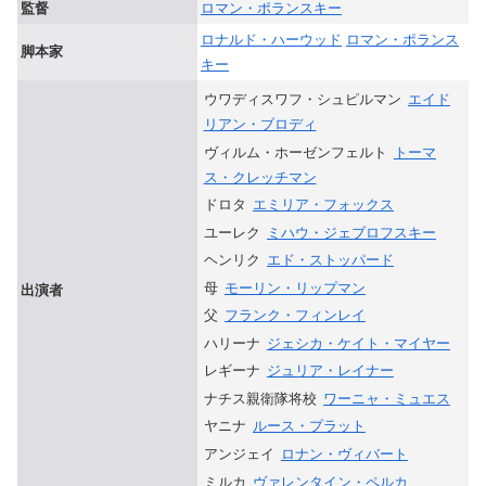
監督
ロマン・ポランスキー
ロナルド・ハーウッド
ロマン・ポランス
脚本家
キー
ウワディスワフ・シュピルマン
エイド
リアン・ブロディ
ヴィルム・ホーゼンフェルト
トーマ
ス・クレッチマン
ドロタ
エミリア・フォックス
ユーレク
ミハウ・ジェブロフスキー
ヘンリク
エド・ストッパード
母
モーリン・リップマン
出演者
父
フランク・フィンレイ
ハリーナ
ジェシカ・ケイト・マイヤー
レギーナ
ジュリア・レイナー
ナチス親衛隊将校
ワーニャ・ミュエス
ヤニナ
ルース・プラット
アンジェイ
ロナン・ヴィバート
ミルカ
ヴァレンタイン・ペルカ