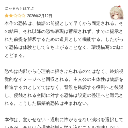
にゃるらとほてぷ
2026年2月12日
本作の恐怖は、物語の前提として早くから固定される。そ
の結果、それ以降の恐怖表現は蓄積されず、すでに提示さ
れた前提を解釈するための道具として機能する。したがっ
て恐怖は体験として立ち上がることなく、環境描写の域に
とどまる。
恐怖は内部から心理的に揺さぶられるのではなく、終始視
覚的なイメージへと回収される。主人公の主体性は物語を
推進する力としてではなく、背景を確認する役割へと後退
し、侵蝕される空間に対する恐怖は設定の整理へと還元さ
れる。こうした構築的恐怖は生まれない。
本作は、驚かせない・過剰に怖がらせない演出を選択して
いるが、それは心理的領域へ踏み込むことを意味しない。