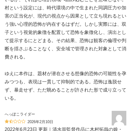
村という設定には、時代環境の中で生まれた同調圧力や加
害の正当化が、現代の視点から因果として立ち現れるとい
う強い心理的恐怖が内在するはずだ。しかし実際には、双
子という視覚的象徴を配置して恐怖を象徴化し、演出とし
て提示するにとどまる。その結果、恐怖は観客の倫理や判
断を揺さぶることなく、安全域で管理された対象として消
費される。
ゆえに本作は、題材が潜在させる想像的恐怖の可能性を孕
みつつも、表現は一貫して抑制的である。恐怖は逸脱せ
ず、暴走せず、ただ眺めることが許された形で成り立って
いる。
へっぽこライダー
2026年2月10日
2022年6月23日 更新｜清水崇監督作品に木村拓哉の娘・