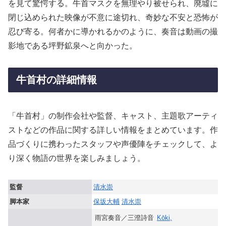
を見て驚愕する。牛首マスクを無理やり被せられ、廃墟に
閉じ込められた映像が不意に途切れ、奇妙な不安と恐怖が
忍び寄る。何者かに導かれるかのように、奏音は動画の撮
影地である坪野鉱泉へと向かった。
牛首村の詳細情報
「牛首村」の制作会社や監督、キャスト、主題歌アーティ
ストなどの作品に関する詳しい情報をまとめています。作
品づくりに携わったスタッフや声優陣をチェックして、よ
り深く物語の世界を楽しみましょう。
監督
清水崇
脚本家
保坂大輔
清水崇
雨宮奏音／三澄詩音
Kōki,