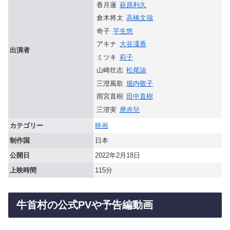
香月蓮
萩原利久
倉木将太
高橋文哉
奇子
芋生悠
アキナ
大谷凜香
出演者
ミツキ
莉子
山崎壮志
松尾諭
三澄風歌
堀内敬子
雨宮直樹
田中直樹
三澄実
麿赤兒
カテゴリー
映画
制作国
日本
公開日
2022年2月18日
上映時間
115分
牛首村の公式PVや予告編動画