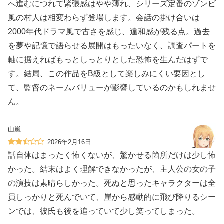
へ進むにつれて緊張感はやや薄れ、シリーズ定番のゾンビ
風の村人は相変わらず登場します。会話の掛け合いは
2000年代ドラマ風で古さを感じ、違和感が残る点。過去
を夢や記憶で語らせる展開はもったいなく、調査パートを
軸に据えればもっとしっとりとした恐怖を生んだはずで
す。結局、この作品をB級として楽しみにくい要因とし
て、監督のネームバリューが影響しているのかもしれませ
ん。
山嵐
2026年2月16日
話自体はまったく怖くないが、驚かせる箇所だけは少し怖
かった。結末はよく理解できなかったが、主人公の女の子
の演技は素晴らしかった。死ぬと思ったキャラクターは全
員しっかりと死んでいて、崖から感動的に飛び降りるシー
ンでは、彼氏も後を追っていて少し笑ってしまった。