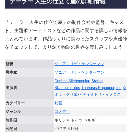
テーラー 人生の仕立て屋の詳細情報
「テーラー 人生の仕立て屋」の制作会社や監督、キャス
ト、主題歌アーティストなどの作品に関する詳しい情報を
まとめています。作品づくりに携わったスタッフや声優陣
をチェックして、より深く物語の世界を楽しみましょう。
監督
ソニア・リザ・ケンターマン
脚本家
ソニア・リザ・ケンターマン
Daphne Michopoulou
Stathis
出演者
Stamoulakatos
Thanasis Papageorgiou
タ
ミラ・クリエバ
ディミトリ・イメロス
カテゴリー
映画
ジャンル
コメディ
制作国
ギリシャ ドイツ ベルギー
公開日
2021年9月3日