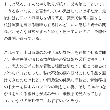
もっと怒る、そんなやり取りが続く。父も娘に「どいて」
「うるさいなあ」と言われていい気はしないはずだが、最
後にはお互いの気持ちを切り替え、笑顔で信者に話をし、
娘は演奏を続ける喧嘩もするけれど、いい感じの親子の関
係だ。そんな日常がずっと続くと思っていたのに、予想外
の展開が待っている。
これって、山口百恵の名作『赤い疑惑』を連想させる展開
だ。宇津井健が演じる放射線科の父は娘を必死に治そうと
し、恋人の三浦友和が看取る場面は切なく、私には観るの
がつらいほどだった。私は不治の病を題材にした作品を避
けてきたのだけれど、中田乃愛の健気な演技と、骨髄移植
のドナーを探すムロツヨシの頼もしい姿、そして血のつな
がりをめぐる複雑さが絡み合い、最後まで見入ってしま
う。かなりの感動作で、おすすめだと思う。