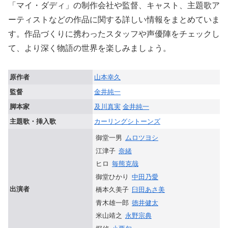
「マイ・ダディ」の制作会社や監督、キャスト、主題歌ア
ーティストなどの作品に関する詳しい情報をまとめていま
す。作品づくりに携わったスタッフや声優陣をチェックし
て、より深く物語の世界を楽しみましょう。
原作者
山本幸久
監督
金井純一
脚本家
及川真実
金井純一
主題歌・挿入歌
カーリングシトーンズ
御堂一男
ムロツヨシ
江津子
奈緒
ヒロ
毎熊克哉
御堂ひかり
中田乃愛
出演者
橋本久美子
臼田あさ美
青木雄一郎
徳井健太
米山靖之
永野宗典