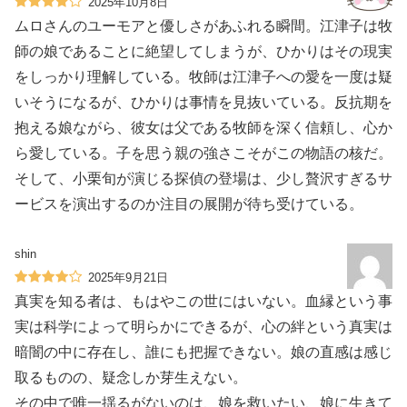
2025年10月8日
ムロさんのユーモアと優しさがあふれる瞬間。江津子は牧
師の娘であることに絶望してしまうが、ひかりはその現実
をしっかり理解している。牧師は江津子への愛を一度は疑
いそうになるが、ひかりは事情を見抜いている。反抗期を
抱える娘ながら、彼女は父である牧師を深く信頼し、心か
ら愛している。子を思う親の強さこそがこの物語の核だ。
そして、小栗旬が演じる探偵の登場は、少し贅沢すぎるサ
ービスを演出するのか注目の展開が待ち受けている。
shin
2025年9月21日
真実を知る者は、もはやこの世にはいない。血縁という事
実は科学によって明らかにできるが、心の絆という真実は
暗闇の中に存在し、誰にも把握できない。娘の直感は感じ
取るものの、疑念しか芽生えない。
その中で唯一揺るがないのは、娘を救いたい、娘に生きて