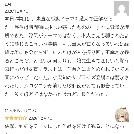
DAI
2026年2月7日
本日2本目は、素直な感動ドラマを選んで正解だっ
た。序盤は時間軸に少し戸惑ったものの、すぐに背景が理
解できた。浮気がテーマではなく、本人さえも騙されたよ
うに感じるこういう事情。もし当人が亡くなっていれば経
緯は誰にも分からず、結末だけが人を振り回す不幸さが残
るところだ。とはいえ何よりも、娘に生きてほしいと願う
気持ちだけを貫くラストは、前向きにまとめられていて素
直にハッピーだった。小栗旬のサプライズ登場には驚かさ
れたし、ムロツヨシが演じた牧師役がとても似合ってい
た。泣くほどではなかったけれど、良作だった。
にゃるらとほてぷ
2026年2月7日
偶然、難病をテーマにした作品を続けて観ることになっ