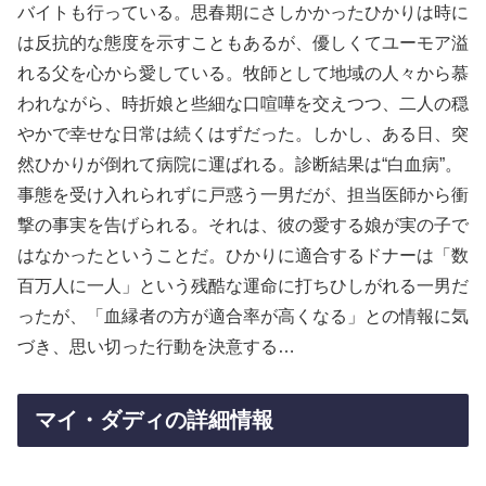
バイトも行っている。思春期にさしかかったひかりは時に
は反抗的な態度を示すこともあるが、優しくてユーモア溢
れる父を心から愛している。牧師として地域の人々から慕
われながら、時折娘と些細な口喧嘩を交えつつ、二人の穏
やかで幸せな日常は続くはずだった。しかし、ある日、突
然ひかりが倒れて病院に運ばれる。診断結果は“白血病”。
事態を受け入れられずに戸惑う一男だが、担当医師から衝
撃の事実を告げられる。それは、彼の愛する娘が実の子で
はなかったということだ。ひかりに適合するドナーは「数
百万人に一人」という残酷な運命に打ちひしがれる一男だ
ったが、「血縁者の方が適合率が高くなる」との情報に気
づき、思い切った行動を決意する…
マイ・ダディの詳細情報