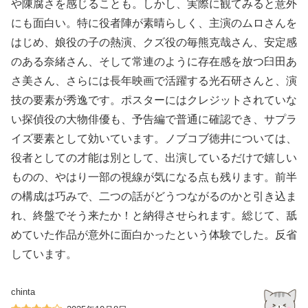
や陳腐さを感じることも。しかし、実際に観てみると意外
にも面白い。特に役者陣が素晴らしく、主演のムロさんを
はじめ、娘役の子の熱演、クズ役の毎熊克哉さん、安定感
のある奈緒さん、そして常連のように存在感を放つ臼田あ
さ美さん、さらには長年映画で活躍する光石研さんと、演
技の要素が秀逸です。ポスターにはクレジットされていな
い探偵役の大物俳優も、予告編で普通に確認でき、サプラ
イズ要素として効いています。ノブコブ徳井については、
役者としての才能は別として、出演しているだけで嬉しい
ものの、やはり一部の視線が気になる点も残ります。前半
の構成は巧みで、二つの話がどうつながるのかと引き込ま
れ、終盤でそう来たか！と納得させられます。総じて、舐
めていた作品が意外に面白かったという体験でした。反省
しています。
chinta