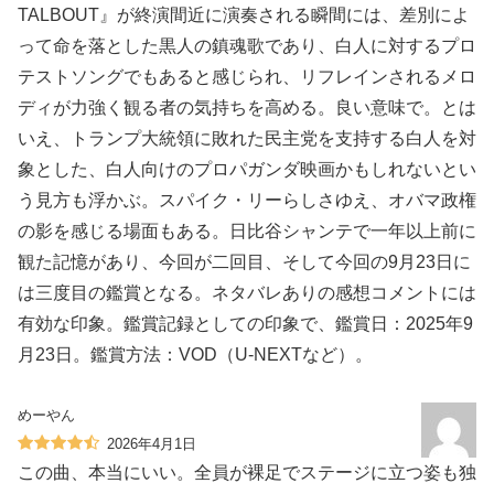
TALBOUT』が終演間近に演奏される瞬間には、差別によ
って命を落とした黒人の鎮魂歌であり、白人に対するプロ
テストソングでもあると感じられ、リフレインされるメロ
ディが力強く観る者の気持ちを高める。良い意味で。とは
いえ、トランプ大統領に敗れた民主党を支持する白人を対
象とした、白人向けのプロパガンダ映画かもしれないとい
う見方も浮かぶ。スパイク・リーらしさゆえ、オバマ政権
の影を感じる場面もある。日比谷シャンテで一年以上前に
観た記憶があり、今回が二回目、そして今回の9月23日に
は三度目の鑑賞となる。ネタバレありの感想コメントには
有効な印象。鑑賞記録としての印象で、鑑賞日：2025年9
月23日。鑑賞方法：VOD（U-NEXTなど）。
めーやん
2026年4月1日
この曲、本当にいい。全員が裸足でステージに立つ姿も独