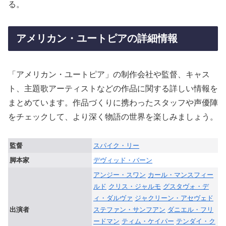
る。
アメリカン・ユートピアの詳細情報
「アメリカン・ユートピア」の制作会社や監督、キャス
ト、主題歌アーティストなどの作品に関する詳しい情報を
まとめています。作品づくりに携わったスタッフや声優陣
をチェックして、より深く物語の世界を楽しみましょう。
監督
スパイク・リー
脚本家
デヴィッド・バーン
アンジー・スワン
カール・マンスフィー
ルド
クリス・ジャルモ
グスタヴォ・デ
ィ・ダルヴァ
ジャクリーン・アセヴェド
出演者
ステファン・サンフアン
ダニエル・フリ
ードマン
ティム・ケイパー
テンダイ・ク