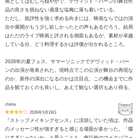
画としてはむしろ穏やかで、デヴィッド・バーンの舞台作
品の良さを損ねない適度な塩梅に落ち着いている。
ただし、批評性を強く求める向きには、映画ならではの演
出や展開がもう少し欲しかったとの声もあるだろう。結局
はただのライブ映画と評される側面もあるが、素材が卓越
している分、どう料理するかは評価が分かれるところ。
2026年の夏フェス、サマーソニックでデヴィッド・バー
ンの出演が発表された。現時点でこの公演が舞台の再現な
のか、新作の演出になるのかは注目点。この機会までに作
品を観ておくのも良いし、あえて観ない選択もあり得る。
chinta
2026年3月19日
『ストップメイキングセンス』に没頭していた頃は、作品
のメッセージ性が強すぎると感じる場面が多かった。「喋
りすぎじゃないか」と思うことも。曲以外のマイクパフォ