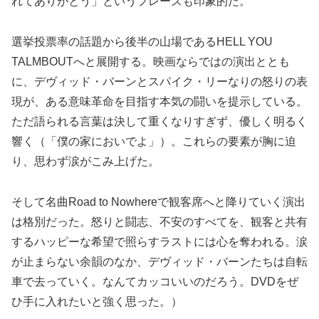
れてありがとう」というフレーズも印象的だ。
選挙投票率の話題から後半の山場であるHELL YOU
TALMBOUTへと展開する。映画ならではの演出ととも
に、デヴィッド・バーンとスパイク・リーなりの怒りの表
現が、ある意味革命を目指す本気の闘いを提示している。
ただ語られる言葉は決して重くなりすぎず、優しく明るく
響く（「僕の家においでよ」）。これらの要素が胸に迫
り、思わず涙がこみ上げた。
そして名曲Road to Nowhereで観客席へと降りていく演出
は格別だった。怒りと闘志、不安のすべてを、観客と共有
するハッピーな希望で照らすラストには心を奪われる。涙
が止まらない余韻のなか、デヴィッド・バーンたちは自転
車で去っていく。なんてカッコいいのだろう。DVDをぜ
ひ手に入れたいと強く思った。）