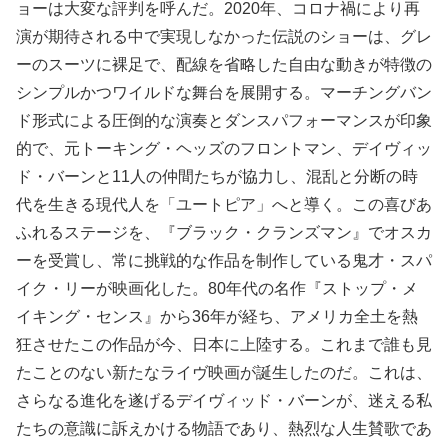
ョーは大変な評判を呼んだ。2020年、コロナ禍により再
演が期待される中で実現しなかった伝説のショーは、グレ
ーのスーツに裸足で、配線を省略した自由な動きが特徴の
シンプルかつワイルドな舞台を展開する。マーチングバン
ド形式による圧倒的な演奏とダンスパフォーマンスが印象
的で、元トーキング・ヘッズのフロントマン、デイヴィッ
ド・バーンと11人の仲間たちが協力し、混乱と分断の時
代を生きる現代人を「ユートピア」へと導く。この喜びあ
ふれるステージを、『ブラック・クランズマン』でオスカ
ーを受賞し、常に挑戦的な作品を制作している鬼才・スパ
イク・リーが映画化した。80年代の名作『ストップ・メ
イキング・センス』から36年が経ち、アメリカ全土を熱
狂させたこの作品が今、日本に上陸する。これまで誰も見
たことのない新たなライヴ映画が誕生したのだ。これは、
さらなる進化を遂げるデイヴィッド・バーンが、迷える私
たちの意識に訴えかける物語であり、熱烈な人生賛歌であ