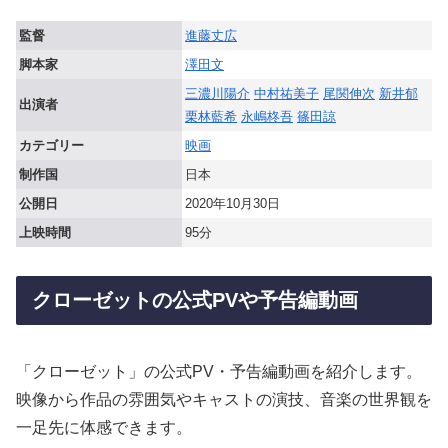
監督
進藤丈広
脚本家
澤田文
三濃川陽介
中村祐美子
尾関伸次
新井郁
出演者
栗林藍希
永嶋柊吾
篠田諒
カテゴリー
映画
制作国
日本
公開日
2020年10月30日
上映時間
95分
クローゼットの公式PVや予告編動画
「クローゼット」の公式PV・予告編動画を紹介します。
映像から作品の雰囲気やキャストの演技、音楽の世界観を
一足先に体感できます。