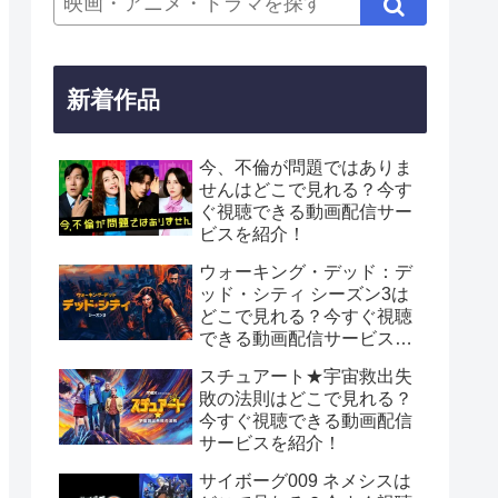
新着作品
今、不倫が問題ではありま
せんはどこで見れる？今す
ぐ視聴できる動画配信サー
ビスを紹介！
ウォーキング・デッド：デ
ッド・シティ シーズン3は
どこで見れる？今すぐ視聴
できる動画配信サービスを
紹介！
スチュアート★宇宙救出失
敗の法則はどこで見れる？
今すぐ視聴できる動画配信
サービスを紹介！
サイボーグ009 ネメシスは