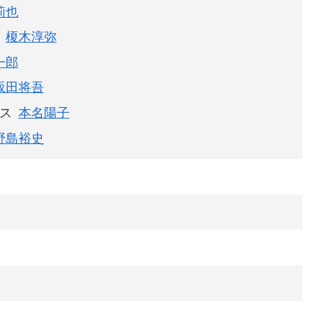
莉也
榎木淳弥
一郎
坂田将吾
ス
本名陽子
野島裕史