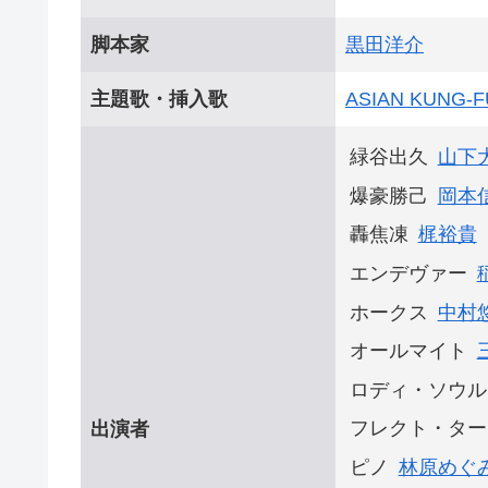
脚本家
黒田洋介
主題歌・挿入歌
ASIAN KUNG-
緑谷出久
山下
爆豪勝己
岡本
轟焦凍
梶裕貴
エンデヴァー
ホークス
中村
オールマイト
ロディ・ソウル
フレクト・ター
出演者
ピノ
林原めぐ