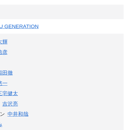
FU GENERATION
大輝
信彦
稲田徹
悠一
三宅健太
吉沢亮
ン
中井和哉
み