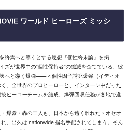
OVIE ワールド ヒーローズ ミッシ
史を終焉へと導くとする思想『個性終末論』を掲
イズが世界中の“個性保持者”の殲滅を企てている。彼
崩壊へと導く爆弾――＜個性因子誘発爆弾（イディオ
べく、全世界のプロヒーローと、インターン中だった
選抜ヒーローチームを結成。爆弾回収任務が各地で進
久・爆豪・轟の三人も、日本から遠く離れた国オセオ
出久は nationwide 指名手配されてしまう。そん