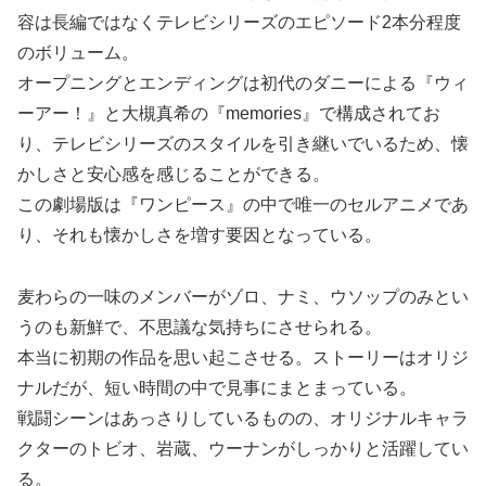
容は長編ではなくテレビシリーズのエピソード2本分程度
のボリューム。
オープニングとエンディングは初代のダニーによる『ウィ
ーアー！』と大槻真希の『memories』で構成されてお
り、テレビシリーズのスタイルを引き継いでいるため、懐
かしさと安心感を感じることができる。
この劇場版は『ワンピース』の中で唯一のセルアニメであ
り、それも懐かしさを増す要因となっている。
麦わらの一味のメンバーがゾロ、ナミ、ウソップのみとい
うのも新鮮で、不思議な気持ちにさせられる。
本当に初期の作品を思い起こさせる。ストーリーはオリジ
ナルだが、短い時間の中で見事にまとまっている。
戦闘シーンはあっさりしているものの、オリジナルキャラ
クターのトビオ、岩蔵、ウーナンがしっかりと活躍してい
る。