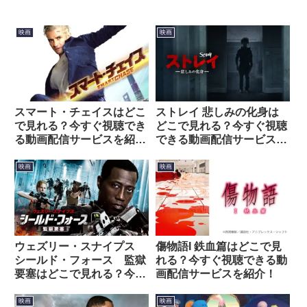
映画
映画
スマート・チェイスはどこ
ストレイ 悲しみの化身は
で見れる？今すぐ視聴でき
どこで見れる？今すぐ視聴
る動画配信サービスを紹
できる動画配信サービスを
介！
紹介！
映画
映画
ウェズリー・スナイプス
傷物語I 鉄血篇はどこで見
シールド・フォース 監獄
れる？今すぐ視聴できる動
要塞はどこで見れる？今す
画配信サービスを紹介！
ぐ視聴できる動画配信サー
ビスを紹介！
映画
映画