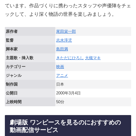
ています。作品づくりに携わったスタッフや声優陣をチェ
ックして、より深く物語の世界を楽しみましょう。
原作者
尾田栄一郎
監督
志水淳児
脚本家
島田満
主題歌・挿入歌
きただにひろし
大槻マキ
カテゴリー
映画
ジャンル
アニメ
制作国
日本
公開日
2000年3月4日
上映時間
50分
劇場版 ワンピースを見るのにおすすめの
動画配信サービス