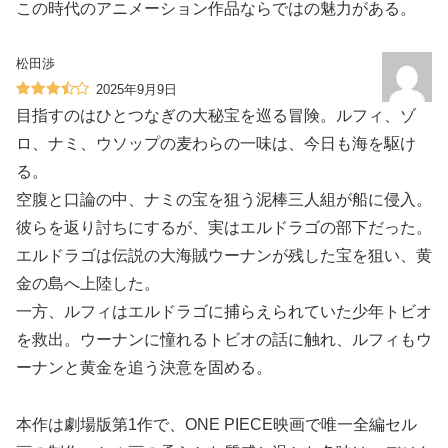
この時代のアニメーション作品ならではの魅力がある。
松田渉
2025年9月9日
目指すのはひとつなぎの大秘宝を巡る冒険。ルフィ、ゾ
ロ、ナミ、ウソップの麦わらの一味は、今日も海を駆け
る。
空腹と口論の中、ナミの宝を狙う泥棒三人組が船に侵入。
彼らを返り討ちにするが、実はエルドラゴの部下だった。
エルドラゴは伝説の大海賊ウーナンが残した宝を狙い、黄
金の島へ上陸した。
一方、ルフィはエルドラゴに捕らえられていた少年トビオ
を救出。ウーナンに憧れるトビオの話に触れ、ルフィもウ
ーナンと黄金を追う決意を固める。
本作は劇場版第1作で、ONE PIECE映画で唯一全編セル