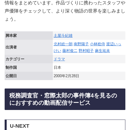
情報をまとめています。作品づくりに携わったスタッフや
声優陣をチェックして、より深く物語の世界を楽しみまし
ょう。
脚本家
土屋斗紀雄
北村総一朗
南野陽子
小林稔侍
渡辺いっ
出演者
けい
藤村俊二
野村昭子
麻生祐未
カテゴリー
ドラマ
制作国
日本
公開日
2000年2月28日
税務調査官・窓際太郎の事件簿4を見るの
におすすめの動画配信サービス
U-NEXT