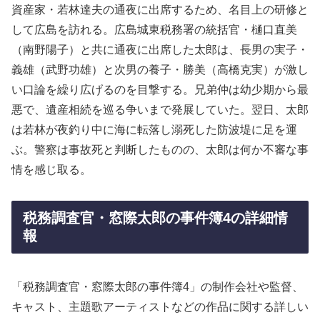
資産家・若林達夫の通夜に出席するため、名目上の研修と
して広島を訪れる。広島城東税務署の統括官・樋口直美
（南野陽子）と共に通夜に出席した太郎は、長男の実子・
義雄（武野功雄）と次男の養子・勝美（高橋克実）が激し
い口論を繰り広げるのを目撃する。兄弟仲は幼少期から最
悪で、遺産相続を巡る争いまで発展していた。翌日、太郎
は若林が夜釣り中に海に転落し溺死した防波堤に足を運
ぶ。警察は事故死と判断したものの、太郎は何か不審な事
情を感じ取る。
税務調査官・窓際太郎の事件簿4の詳細情
報
「税務調査官・窓際太郎の事件簿4」の制作会社や監督、
キャスト、主題歌アーティストなどの作品に関する詳しい