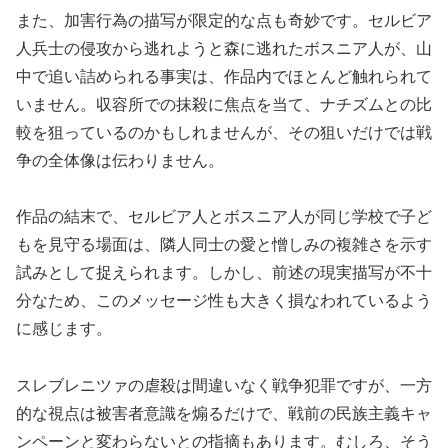
また、加害行為の描写が限定的な点も奇妙です。セルビア
人兵士の侵攻から逃れようと森に逃れたボスニア人が、山
中で追い詰められる事実は、作品内でほとんど触れられて
いません。収容所での抹殺に焦点を当て、ナチズムとの比
較を狙っているのかもしれませんが、その狙いだけでは戦
争の全体像は伝わりません。
作品の結末で、セルビア人とボスニア人が同じ学校で子ど
もを見守る場面は、隣人同士の愛と憎しみの複雑さを示す
試みとして捉えられます。しかし、前述の現実描写が不十
分なため、このメッセージ性も大きく損なわれているよう
に感じます。
スレブレニツァの虐殺は間違いなく戦争犯罪ですが、一方
的な視点は被害者意識を煽るだけで、戦前の民族主義キャ
ンペーンと変わらないとの指摘もあります。むしろ、そう