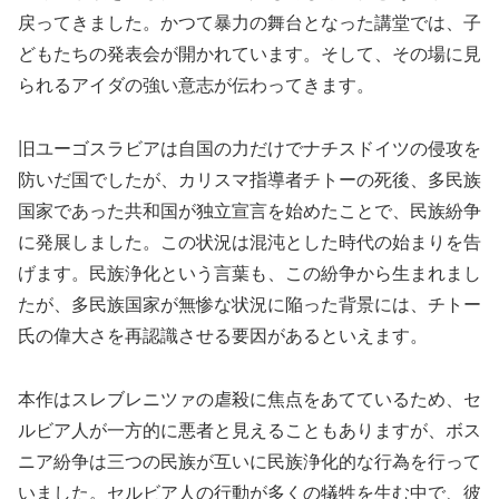
戻ってきました。かつて暴力の舞台となった講堂では、子
どもたちの発表会が開かれています。そして、その場に見
られるアイダの強い意志が伝わってきます。
旧ユーゴスラビアは自国の力だけでナチスドイツの侵攻を
防いだ国でしたが、カリスマ指導者チトーの死後、多民族
国家であった共和国が独立宣言を始めたことで、民族紛争
に発展しました。この状況は混沌とした時代の始まりを告
げます。民族浄化という言葉も、この紛争から生まれまし
たが、多民族国家が無惨な状況に陥った背景には、チトー
氏の偉大さを再認識させる要因があるといえます。
本作はスレブレニツァの虐殺に焦点をあてているため、セ
ルビア人が一方的に悪者と見えることもありますが、ボス
ニア紛争は三つの民族が互いに民族浄化的な行為を行って
いました。セルビア人の行動が多くの犠牲を生む中で、彼