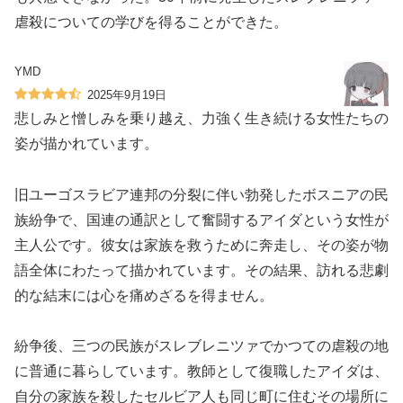
虐殺についての学びを得ることができた。
YMD
2025年9月19日
悲しみと憎しみを乗り越え、力強く生き続ける女性たちの
姿が描かれています。
旧ユーゴスラビア連邦の分裂に伴い勃発したボスニアの民
族紛争で、国連の通訳として奮闘するアイダという女性が
主人公です。彼女は家族を救うために奔走し、その姿が物
語全体にわたって描かれています。その結果、訪れる悲劇
的な結末には心を痛めざるを得ません。
紛争後、三つの民族がスレブレニツァでかつての虐殺の地
に普通に暮らしています。教師として復職したアイダは、
自分の家族を殺したセルビア人も同じ町に住むその場所に