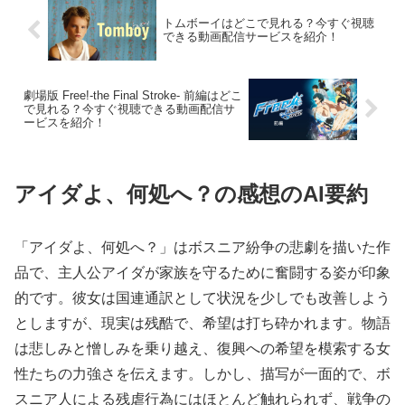
トムボーイはどこで見れる？今すぐ視聴
できる動画配信サービスを紹介！
劇場版 Free!-the Final Stroke- 前編はどこ
で見れる？今すぐ視聴できる動画配信サ
ービスを紹介！
アイダよ、何処へ？の感想のAI要約
「アイダよ、何処へ？」はボスニア紛争の悲劇を描いた作
品で、主人公アイダが家族を守るために奮闘する姿が印象
的です。彼女は国連通訳として状況を少しでも改善しよう
としますが、現実は残酷で、希望は打ち砕かれます。物語
は悲しみと憎しみを乗り越え、復興への希望を模索する女
性たちの力強さを伝えます。しかし、描写が一面的で、ボ
スニア人による残虐行為にはほとんど触れられず、戦争の