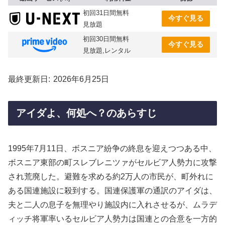
初回31日間無料
今すぐ見る
見放題
初回30日間無料
今すぐ見る
見放題,レンタル
最終更新日
2026年6月25日
アイダよ、何処へ？のあらすじ
1995年7月11日、ボスニア紛争の終息を迎えつつある中、
ボスニア東部の町スレブレニツァがセルビア人勢力に攻撃
され荒廃した。避難を求める約2万人の市民が、町外れに
ある国連施設に殺到する。国連保護軍の通訳のアイダは、
夫と二人の息子を無理やり施設内に入れさせるが、ムラデ
ィッチ将軍率いるセルビア人勢力は国連との合意を一方的