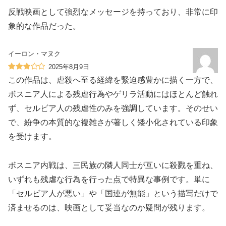
反戦映画として強烈なメッセージを持っており、非常に印
象的な作品だった。
イーロン・マヌク
2025年8月9日
この作品は、虐殺へ至る経緯を緊迫感豊かに描く一方で、
ボスニア人による残虐行為やゲリラ活動にはほとんど触れ
ず、セルビア人の残虐性のみを強調しています。そのせい
で、紛争の本質的な複雑さが著しく矮小化されている印象
を受けます。
ボスニア内戦は、三民族の隣人同士が互いに殺戮を重ね、
いずれも残虐な行為を行った点で特異な事例です。単に
「セルビア人が悪い」や「国連が無能」という描写だけで
済ませるのは、映画として妥当なのか疑問が残ります。