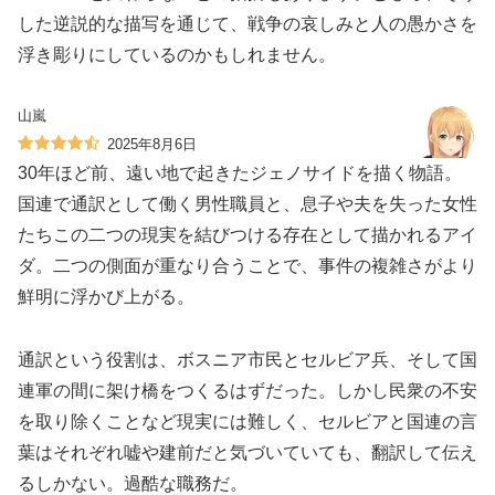
した逆説的な描写を通じて、戦争の哀しみと人の愚かさを
浮き彫りにしているのかもしれません。
山嵐
2025年8月6日
30年ほど前、遠い地で起きたジェノサイドを描く物語。
国連で通訳として働く男性職員と、息子や夫を失った女性
たちこの二つの現実を結びつける存在として描かれるアイ
ダ。二つの側面が重なり合うことで、事件の複雑さがより
鮮明に浮かび上がる。
通訳という役割は、ボスニア市民とセルビア兵、そして国
連軍の間に架け橋をつくるはずだった。しかし民衆の不安
を取り除くことなど現実には難しく、セルビアと国連の言
葉はそれぞれ嘘や建前だと気づいていても、翻訳して伝え
るしかない。過酷な職務だ。