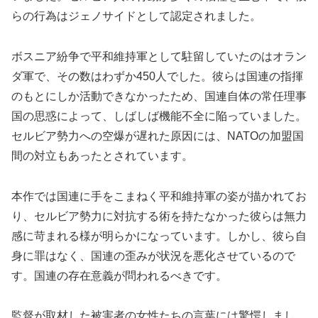
らの行為はジェノサイドとして認定されました。
ボスニア紛争で平和維持軍として駐留していたのはオラン
ダ軍で、その数はわずか450人でした。彼らは国連の指揮
のもとにしか活動できなかったため、国連自体の常任理事
国の思惑によって、しばしば機能不全に陥っていました。
セルビア勢力への空爆が遅れた原因には、NATOの加盟国
間の対立もあったとされています。
本作では国連に手をこまねく平和維持軍の姿が描かれてお
り、セルビア勢力に対抗する術を持たなかった彼らは無力
感に苛まれる様が明らかになっています。しかし、彼ら自
身に罪はなく、国連の歪みが状況を悪化させているので
す。国連の存在意義が問われるべきです。
監督が取材した被害者の女性たちの言葉には驚愕しまし