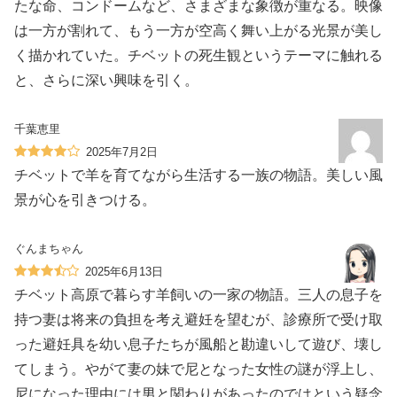
たな命、コンドームなど、さまざまな象徴が重なる。映像
は一方が割れて、もう一方が空高く舞い上がる光景が美し
く描かれていた。チベットの死生観というテーマに触れる
と、さらに深い興味を引く。
千葉恵里
2025年7月2日
チベットで羊を育てながら生活する一族の物語。美しい風
景が心を引きつける。
ぐんまちゃん
2025年6月13日
チベット高原で暮らす羊飼いの一家の物語。三人の息子を
持つ妻は将来の負担を考え避妊を望むが、診療所で受け取
った避妊具を幼い息子たちが風船と勘違いして遊び、壊し
てしまう。やがて妻の妹で尼となった女性の謎が浮上し、
尼になった理由には男と関わりがあったのではという疑念