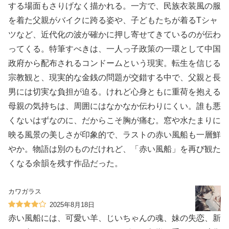
する場面もさりげなく描かれる。一方で、民族衣装風の服
を着た父親がバイクに跨る姿や、子どもたちが着るTシャ
ツなど、近代化の波が確かに押し寄せてきているのが伝わ
ってくる。特筆すべきは、一人っ子政策の一環として中国
政府から配布されるコンドームという現実。転生を信じる
宗教観と、現実的な金銭の問題が交錯する中で、父親と長
男には切実な負担が迫る。けれど心身ともに重荷を抱える
母親の気持ちは、周囲にはなかなか伝わりにくい。誰も悪
くないはずなのに、だからこそ胸が痛む。窓や水たまりに
映る風景の美しさが印象的で、ラストの赤い風船も一層鮮
やか。物語は別のものだけれど、「赤い風船」を再び観た
くなる余韻を残す作品だった。
カワガラス
2025年8月18日
赤い風船には、可愛い羊、じいちゃんの魂、妹の失恋、新