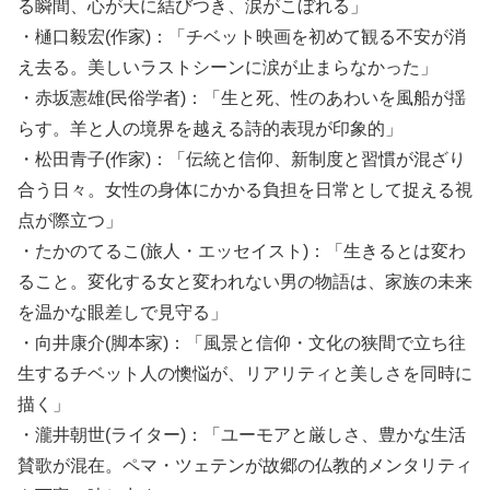
る瞬間、心が天に結びつき、涙がこぼれる」
・樋口毅宏(作家)：「チベット映画を初めて観る不安が消
え去る。美しいラストシーンに涙が止まらなかった」
・赤坂憲雄(民俗学者)：「生と死、性のあわいを風船が揺
らす。羊と人の境界を越える詩的表現が印象的」
・松田青子(作家)：「伝統と信仰、新制度と習慣が混ざり
合う日々。女性の身体にかかる負担を日常として捉える視
点が際立つ」
・たかのてるこ(旅人・エッセイスト)：「生きるとは変わ
ること。変化する女と変われない男の物語は、家族の未来
を温かな眼差しで見守る」
・向井康介(脚本家)：「風景と信仰・文化の狭間で立ち往
生するチベット人の懊悩が、リアリティと美しさを同時に
描く」
・瀧井朝世(ライター)：「ユーモアと厳しさ、豊かな生活
賛歌が混在。ペマ・ツェテンが故郷の仏教的メンタリティ