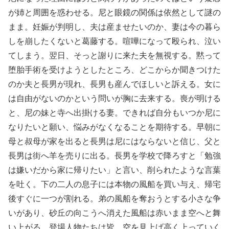
が姉と周囲を惑わせる。尼と眼鏡の関係は依然として謎の
まま。妊娠が判明し、夫は産ませたいのか、妻は今の暮ら
しを崩したくないと葛藤する。喧嘩になって殴られ、泣い
てしまう。翌日、そっと謝りに来た夫を無視する。黙って
堕胎手術を受けようとしたところ、どこからか聞きつけた
のか夫と長男が現れ、長男も産んでほしいと訴える。女に
は自由がないのかという問いが胸に去来する。喪が明ける
と、尼の妹と寺へ出掛ける妻。できれば自分もいつか尼に
なりたいと願い、悩みがなくなることを期待する。早朝に
母と叔母が家を出ると長男は尼にはならないと信じ、父と
長男は街へ羊を売りに出る。長男を学校で降ろすと「勉強
は嫌いだから家に帰りたい」と言い、削られたような言葉
を吐く。下の二人の息子には本物の風船を買い与え、帰宅
後すぐに一つが割れる。弟の風船を奪おうとする小さな争
いがあり、砂丘の向こうへ消えた風船は赤いまま空へと舞
い上がる。登場人物たちは皆、空を見上げ高く上っていく