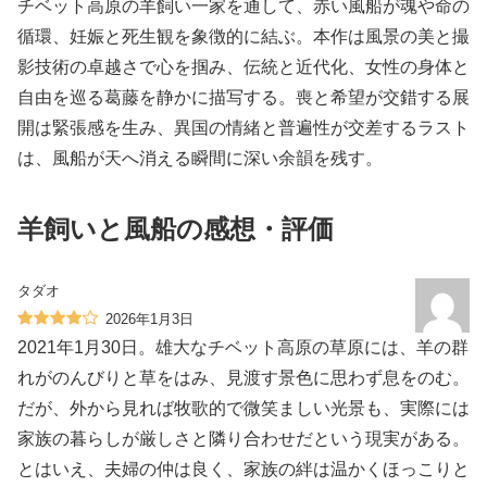
チベット高原の羊飼い一家を通して、赤い風船が魂や命の
循環、妊娠と死生観を象徴的に結ぶ。本作は風景の美と撮
影技術の卓越さで心を掴み、伝統と近代化、女性の身体と
自由を巡る葛藤を静かに描写する。喪と希望が交錯する展
開は緊張感を生み、異国の情緒と普遍性が交差するラスト
は、風船が天へ消える瞬間に深い余韻を残す。
羊飼いと風船の感想・評価
タダオ
2026年1月3日
2021年1月30日。雄大なチベット高原の草原には、羊の群
れがのんびりと草をはみ、見渡す景色に思わず息をのむ。
だが、外から見れば牧歌的で微笑ましい光景も、実際には
家族の暮らしが厳しさと隣り合わせだという現実がある。
とはいえ、夫婦の仲は良く、家族の絆は温かくほっこりと