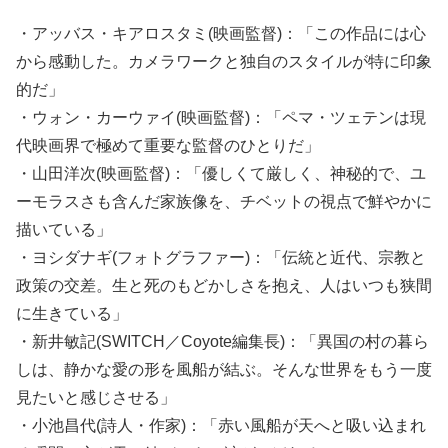
・アッバス・キアロスタミ(映画監督)：「この作品には心
から感動した。カメラワークと独自のスタイルが特に印象
的だ」
・ウォン・カーウァイ(映画監督)：「ペマ・ツェテンは現
代映画界で極めて重要な監督のひとりだ」
・山田洋次(映画監督)：「優しくて厳しく、神秘的で、ユ
ーモラスさも含んだ家族像を、チベットの視点で鮮やかに
描いている」
・ヨシダナギ(フォトグラファー)：「伝統と近代、宗教と
政策の交差。生と死のもどかしさを抱え、人はいつも狭間
に生きている」
・新井敏記(SWITCH／Coyote編集長)：「異国の村の暮ら
しは、静かな愛の形を風船が結ぶ。そんな世界をもう一度
見たいと感じさせる」
・小池昌代(詩人・作家)：「赤い風船が天へと吸い込まれ