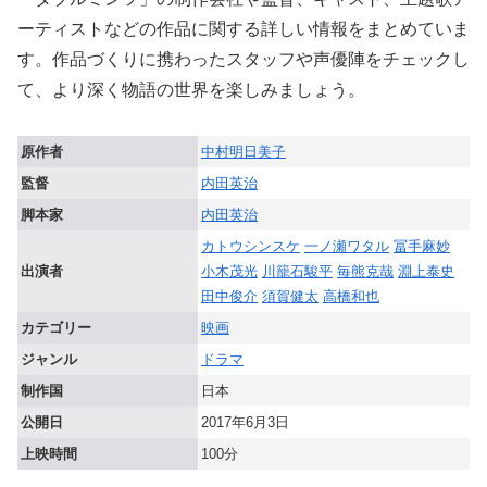
ーティストなどの作品に関する詳しい情報をまとめていま
す。作品づくりに携わったスタッフや声優陣をチェックし
て、より深く物語の世界を楽しみましょう。
原作者
中村明日美子
監督
内田英治
脚本家
内田英治
カトウシンスケ
一ノ瀬ワタル
冨手麻妙
出演者
小木茂光
川籠石駿平
毎熊克哉
淵上泰史
田中俊介
須賀健太
高橋和也
カテゴリー
映画
ジャンル
ドラマ
制作国
日本
公開日
2017年6月3日
上映時間
100分