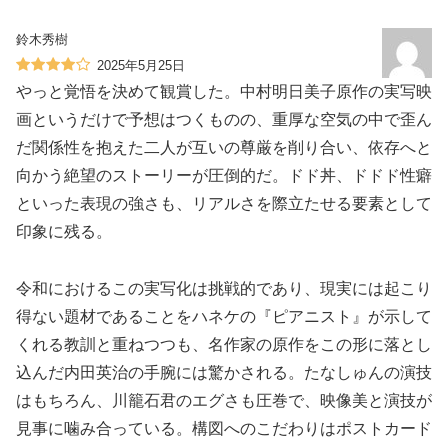
鈴木秀樹
2025年5月25日
やっと覚悟を決めて観賞した。中村明日美子原作の実写映
画というだけで予想はつくものの、重厚な空気の中で歪ん
だ関係性を抱えた二人が互いの尊厳を削り合い、依存へと
向かう絶望のストーリーが圧倒的だ。ドド丼、ドドド性癖
といった表現の強さも、リアルさを際立たせる要素として
印象に残る。
令和におけるこの実写化は挑戦的であり、現実には起こり
得ない題材であることをハネケの『ピアニスト』が示して
くれる教訓と重ねつつも、名作家の原作をこの形に落とし
込んだ内田英治の手腕には驚かされる。たなしゅんの演技
はもちろん、川籠石君のエグさも圧巻で、映像美と演技が
見事に噛み合っている。構図へのこだわりはポストカード