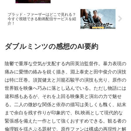
ブラッド・ファーザーはどこで見れる？
今すぐ視聴できる動画配信サービスを紹
介！
ダブルミンツの感想のAI要約
陰鬱で重厚な空気が支配する内田英治監督作。暴力表現の
痛みに愛憎の絡みを鋭く描き、淵上泰史と田中俊介の演技
は特に圧巻。須賀健太と川籠石駿平の演技も光り、原作の
世界観を映像へ巧みに落とし込んでいる。ただし物語には
違和感もあるが、それを上回る映像美と演出の力で魅せ
る。二人の微妙な関係と依存の描写は美しくも醜く、結末
まで余白を残す作りが印象的で、BL映画として現代的な
緊張感を備えた一作として強くおすすめできる。観る者の
倫理観を揺さぶる題材で、原作ファンは構成の再現性と解