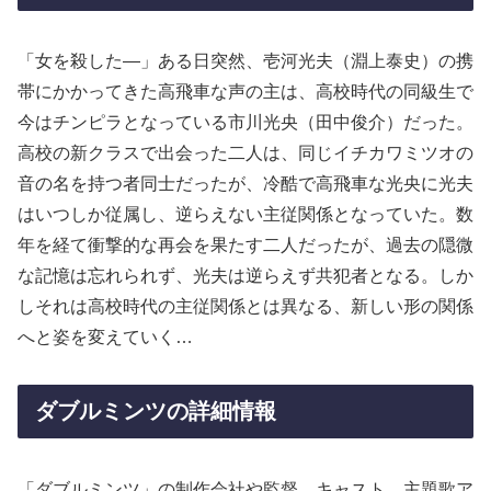
「女を殺した―」ある日突然、壱河光夫（淵上泰史）の携
帯にかかってきた高飛車な声の主は、高校時代の同級生で
今はチンピラとなっている市川光央（田中俊介）だった。
高校の新クラスで出会った二人は、同じイチカワミツオの
音の名を持つ者同士だったが、冷酷で高飛車な光央に光夫
はいつしか従属し、逆らえない主従関係となっていた。数
年を経て衝撃的な再会を果たす二人だったが、過去の隠微
な記憶は忘れられず、光夫は逆らえず共犯者となる。しか
しそれは高校時代の主従関係とは異なる、新しい形の関係
へと姿を変えていく…
ダブルミンツの詳細情報
「ダブルミンツ」の制作会社や監督、キャスト、主題歌ア