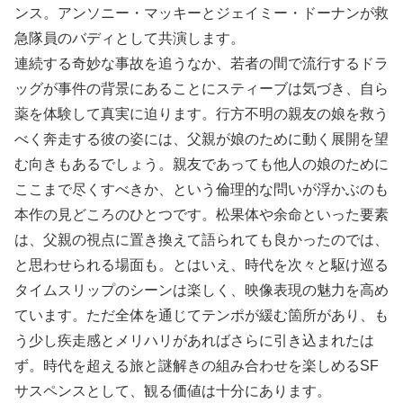
ンス。アンソニー・マッキーとジェイミー・ドーナンが救
急隊員のバディとして共演します。
連続する奇妙な事故を追うなか、若者の間で流行するドラ
ッグが事件の背景にあることにスティーブは気づき、自ら
薬を体験して真実に迫ります。行方不明の親友の娘を救う
べく奔走する彼の姿には、父親が娘のために動く展開を望
む向きもあるでしょう。親友であっても他人の娘のために
ここまで尽くすべきか、という倫理的な問いが浮かぶのも
本作の見どころのひとつです。松果体や余命といった要素
は、父親の視点に置き換えて語られても良かったのでは、
と思わせられる場面も。とはいえ、時代を次々と駆け巡る
タイムスリップのシーンは楽しく、映像表現の魅力を高め
ています。ただ全体を通じてテンポが緩む箇所があり、も
う少し疾走感とメリハリがあればさらに引き込まれたは
ず。時代を超える旅と謎解きの組み合わせを楽しめるSF
サスペンスとして、観る価値は十分にあります。