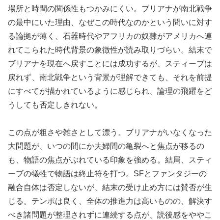
場所と時間の関係性もつかみにくい。ブリアナが南北戦争
の最中にいた理由、なぜこの時代なのかという問いに対す
る論拠が薄く、石器時代やアフリカの奴隷がアメリカへ連
れてこられた時代背景の象徴性が読み取りづらい。結末で
ブリアナを現在へ戻すことには成功するが、スティーブは
戻れず、南北戦争という背景が理解できても、それを前提
にすべてが描かれているように感じられ、論理の飛躍をど
うしても否定しきれない。
この点が粗さや雑さとして漂う。ブリアナがいなくなった
大問題が、いつの間にか夫婦間の亀裂へと焦点が移るの
も、物語の焦点がぶれている印象を強める。結局、スティ
ーブの犠牲で物語は終止符を打つ。SFとファンタジーの
融合自体は否定しないが、結末の受け止め方には賛否が生
じる。テンポは良く、全体の推進力は高いものの、解決す
べき諸問題が整理されずに連続する点が、読後感をややこ