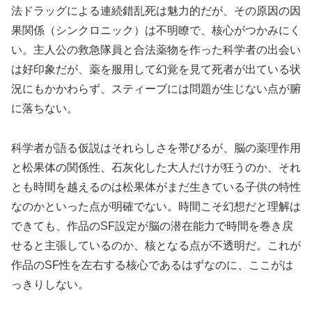
法ドラッグによる連続錯乱死は魅力的だが、その原因の因
果関係（シンクロニック）は不明瞭で、核心がつかみにく
い。主人公の救急隊員と合法薬物を作った科学者の出会い
は好印象だが、薬を服用して幻覚を見て死者が出ている状
況にもかかわらず、スティーブには問題が生じない点が腑
に落ちない。
科学者が語る仮説はそれらしさを帯びるが、脳の薬理作用
と松果体の関係性、石灰化した大人だけが狂うのか、それ
とも時間を越えるのは松果体がまだ生きている子供の特性
なのかといった点が明確でない。時間こそ幻想だと理解は
できても、作品のSF設定が脳の潜在能力で時間を巻き戻
せると主張しているのか、核となる点が不透明だ。これが
作品のSF性を左右する核心であるはずなのに、ここがは
っきりしない。