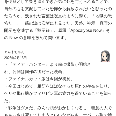
を使命として突き進んできた男に死を与えられることで、
自分の心を支配していた恐怖から解放されたいと願ったの
だろうか。残された言葉は呪文のように響く。「地獄の恐
怖だ」。一筋の涙は安堵にも見えた。天啓、神示、真理の
開示を意味する『黙示録』。原題『Apocalypse Now』そ
の Now の意味を改めて問い直す。
ぐんまちゃん
2026年2月13日
・『ディア・ハンター』より前に撮影が開始さ
れ、公開は同作の後だった映画。
・ファイナルカット版は今回が初見。
・今回はじめて、粗筋をほぼなぞった原作の存在を知り、
ヘリや飛行機がフィリピン軍の協力を得ていることを知っ
た。
・戦争はダメだ、みんな頭がおかしくなるし、善意の人で
もあっさり死んでしまうといいながらも、ナパーム弾で焼