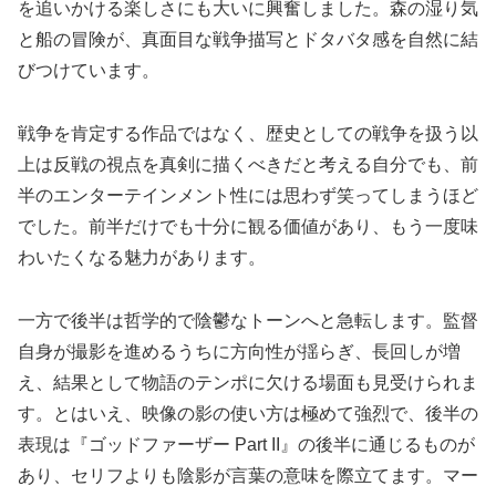
を追いかける楽しさにも大いに興奮しました。森の湿り気
と船の冒険が、真面目な戦争描写とドタバタ感を自然に結
びつけています。
戦争を肯定する作品ではなく、歴史としての戦争を扱う以
上は反戦の視点を真剣に描くべきだと考える自分でも、前
半のエンターテインメント性には思わず笑ってしまうほど
でした。前半だけでも十分に観る価値があり、もう一度味
わいたくなる魅力があります。
一方で後半は哲学的で陰鬱なトーンへと急転します。監督
自身が撮影を進めるうちに方向性が揺らぎ、長回しが増
え、結果として物語のテンポに欠ける場面も見受けられま
す。とはいえ、映像の影の使い方は極めて強烈で、後半の
表現は『ゴッドファーザー Part II』の後半に通じるものが
あり、セリフよりも陰影が言葉の意味を際立てます。マー