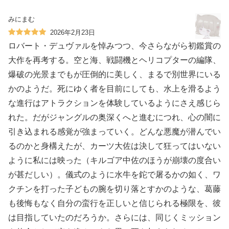
みにまむ
2026年2月23日
ロバート・デュヴァルを悼みつつ、今さらながら初鑑賞の
大作を再考する。空と海、戦闘機とヘリコプターの編隊、
爆破の光景までもが圧倒的に美しく、まるで別世界にいる
かのようだ。死にゆく者を目前にしても、水上を滑るよう
な進行はアトラクションを体験しているようにさえ感じら
れた。だがジャングルの奥深くへと進むにつれ、心の闇に
引き込まれる感覚が強まっていく。どんな悪魔が潜んでい
るのかと身構えたが、カーツ大佐は決して狂ってはいない
ように私には映った（キルゴア中佐のほうが崩壊の度合い
が甚だしい）。儀式のように水牛を鉈で屠るかの如く、ワ
クチンを打った子どもの腕を切り落とすかのような、葛藤
も後悔もなく自分の蛮行を正しいと信じられる極限を、彼
は目指していたのだろうか。さらには、同じくミッション