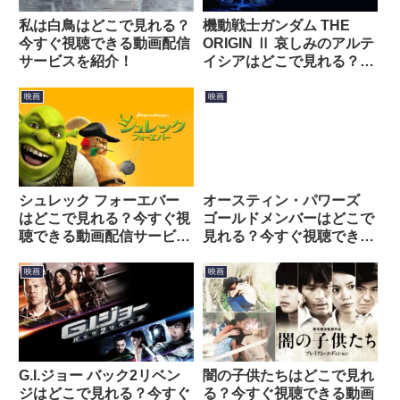
私は白鳥はどこで見れる？
機動戦士ガンダム THE
今すぐ視聴できる動画配信
ORIGIN Ⅱ 哀しみのアルテ
サービスを紹介！
イシアはどこで見れる？今
すぐ視聴できる動画配信サ
ービスを紹介！
映画
映画
シュレック フォーエバー
オースティン・パワーズ
はどこで見れる？今すぐ視
ゴールドメンバーはどこで
聴できる動画配信サービス
見れる？今すぐ視聴できる
を紹介！
動画配信サービスを紹介！
映画
映画
G.I.ジョー バック2リベン
闇の子供たちはどこで見れ
ジはどこで見れる？今すぐ
る？今すぐ視聴できる動画