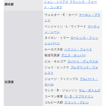
ジョン・ミリアス
フランシス・フォー
脚本家
ド・コッポラ
ウォルター・E・カーツ
マーロン・ブラ
ンド
ベンジャミン・L・ウィラード
マーティ
ン・シーン
タイロン・ミラー
ローレンス・フィッ
シュバーン
ルーカス大佐
ハリソン・フォード
報道写真家
デニス・ホッパー
ビル・キルゴア
ロバート・デュヴァル
ジェイ・ヒックス
フレデリック・フォ
レスト
ジョージ・フィリップス
アルバート・
出演者
ホール
ランス・B・ジョンソン
サム・ボトムズ
コーマン将軍
G・D・スプラドリン
コルビー大尉
スコット・グレン