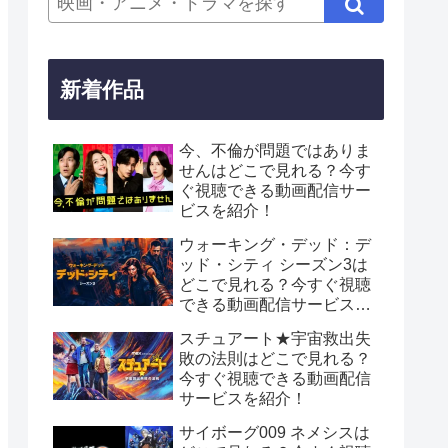
新着作品
今、不倫が問題ではありま
せんはどこで見れる？今す
ぐ視聴できる動画配信サー
ビスを紹介！
ウォーキング・デッド：デ
ッド・シティ シーズン3は
どこで見れる？今すぐ視聴
できる動画配信サービスを
紹介！
スチュアート★宇宙救出失
敗の法則はどこで見れる？
今すぐ視聴できる動画配信
サービスを紹介！
サイボーグ009 ネメシスは