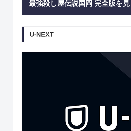
最強殺し屋伝説国岡 完全版を
U-NEXT