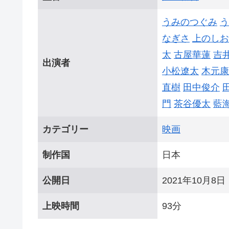
うみのつぐみ
う
なぎさ
上のしお
太
古屋華蓮
吉
出演者
小松遼太
木元康
直樹
田中俊介
門
茶谷優太
藍
カテゴリー
映画
制作国
日本
公開日
2021年10月8日
上映時間
93分