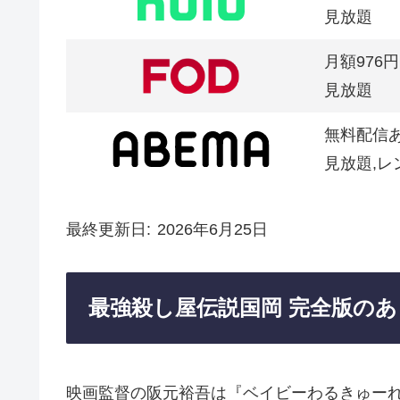
見放題
月額976円
見放題
無料配信
見放題,レ
最終更新日
2026年6月25日
最強殺し屋伝説国岡 完全版の
映画監督の阪元裕吾は『ベイビーわるきゅーれ