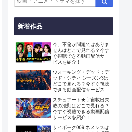
新着作品
今、不倫が問題ではありま
せんはどこで見れる？今す
ぐ視聴できる動画配信サー
ビスを紹介！
ウォーキング・デッド：デ
ッド・シティ シーズン3は
どこで見れる？今すぐ視聴
できる動画配信サービスを
紹介！
スチュアート★宇宙救出失
敗の法則はどこで見れる？
今すぐ視聴できる動画配信
サービスを紹介！
サイボーグ009 ネメシスは