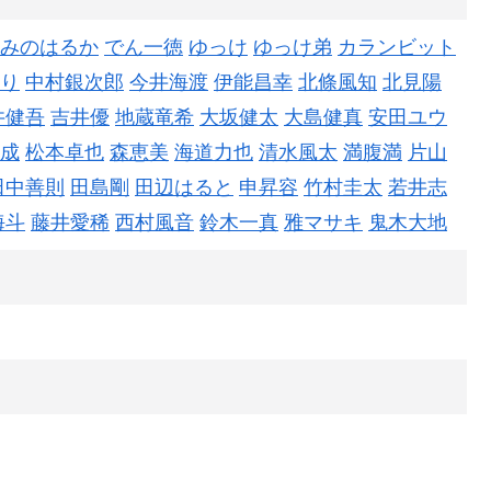
みのはるか
でん一徳
ゆっけ
ゆっけ弟
カランビット
り
中村銀次郎
今井海渡
伊能昌幸
北條風知
北見陽
井健吾
吉井優
地蔵竜希
大坂健太
大島健真
安田ユウ
成
松本卓也
森恵美
海道力也
清水風太
満腹満
片山
田中善則
田島剛
田辺はると
申昇容
竹村圭太
若井志
海斗
藤井愛稀
西村風音
鈴木一真
雅マサキ
鬼木大地