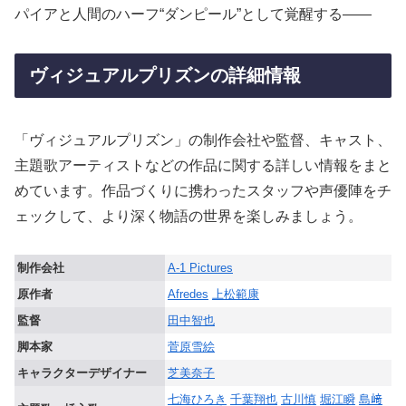
パイアと人間のハーフ“ダンピール”として覚醒する――
ヴィジュアルプリズンの詳細情報
「ヴィジュアルプリズン」の制作会社や監督、キャスト、
主題歌アーティストなどの作品に関する詳しい情報をまと
めています。作品づくりに携わったスタッフや声優陣をチ
ェックして、より深く物語の世界を楽しみましょう。
制作会社
A-1 Pictures
原作者
Afredes
上松範康
監督
田中智也
脚本家
菅原雪絵
キャラクターデザイナー
芝美奈子
七海ひろき
千葉翔也
古川慎
堀江瞬
島﨑