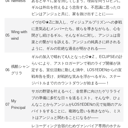
04
Nemesis
あると早々に姿を消してしまう。理由を問うロビンに
ギルは外出を控えるよう忠告する。不思議に思ったロ
ビンはアンジュと共に、家を抜け出すことに――
イヴがO★Zに加入し、ヴィジュアルプリズンへの参戦
に意気込むメンバーたち。彼らを導きながらも、心を
Wing with
05
閉ざし続けるギル。そんなギルに対し、アンジュは音
wind
楽との繋がりを訴える。アンジュの純真さに絆される
ように、ギルの壮絶な過去が明かされる――
ギルの加入で晴れて4人となったO★Z 。ECLIPSEの計
らいにより、アストロガーデンで初のライブ開催が決
残酷シャン
06
定する。宣伝活動に勤しむ渦中、LOS†EDENからの宣
グリラ
戦布告を受け、好戦的な笑みを浮かべるギル。ステー
ジバトルまでのカウントダウンが始まる――！
サガの野望を叶えるべく、全世界に向けたゲリラライ
ブの準備に多忙な日々を送るミスト。そんな中、ひょ
My
07
んなことからアンジュがLOS†EDENの元で短期のアル
Principal
バイトをすることに。複雑な思いを抱きながら、ミス
トはアンジュと関わることになるが――
レコーディング合宿のためヴァンパイア専用のホテル