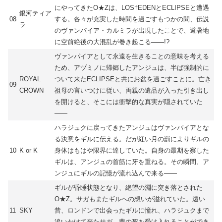
にやってきたO★Zは、LOS†EDENとECLIPSEと遭遇
銀河ティア
08
する。各々が充実した時間を過ごすもつかの間、伝説
ラ
のヴァンパイア・カルミラが出現したことで、避暑地
に空前絶後の大混乱が巻き起こる――!?
ヴァンパイアとして永遠を生きることの意味を考える
ため、アヅミノに帰郷したアンジュは、半ば強制的に
ROYAL
ついて来たECLIPSEと共にお盆を過ごすことに。亡き
09
CROWN
祖母の言いつけに従い、両親の遺品が入った引き出し
を開けると、そこには衝撃的な真実が隠されていた
――
ハラジュクに戻ってきたアンジュはヴァンパイアとな
る決意をギルに伝える。だが紅い月の罰によりギルの
10
K or K
身体はもはや限界に達していた。自身の最期を察した
ギルは、アンジュの首筋に牙を重ねる。その瞬間、ア
ンジュにギルの記憶が流れ込んで来る――
ギルが昏睡状態となり、絶望の淵に突き落とされた
O★Z。サガもまたギルへの想いが溢れていた。遠い
11
SKY
昔、ロンドンで出会ったギルに憧れ、ハラジュクまで
追いかけて来たサガ。豊の死を受け入れることができ