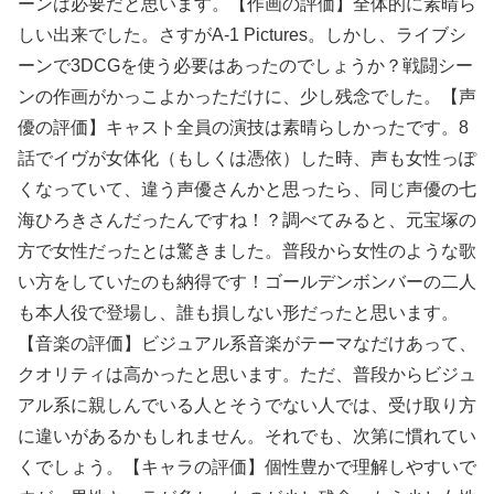
ーンは必要だと思います。【作画の評価】全体的に素晴ら
しい出来でした。さすがA-1 Pictures。しかし、ライブシ
ーンで3DCGを使う必要はあったのでしょうか？戦闘シー
ンの作画がかっこよかっただけに、少し残念でした。【声
優の評価】キャスト全員の演技は素晴らしかったです。8
話でイヴが女体化（もしくは憑依）した時、声も女性っぽ
くなっていて、違う声優さんかと思ったら、同じ声優の七
海ひろきさんだったんですね！？調べてみると、元宝塚の
方で女性だったとは驚きました。普段から女性のような歌
い方をしていたのも納得です！ゴールデンボンバーの二人
も本人役で登場し、誰も損しない形だったと思います。
【音楽の評価】ビジュアル系音楽がテーマなだけあって、
クオリティは高かったと思います。ただ、普段からビジュ
アル系に親しんでいる人とそうでない人では、受け取り方
に違いがあるかもしれません。それでも、次第に慣れてい
くでしょう。【キャラの評価】個性豊かで理解しやすいで