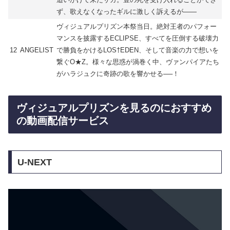
ず、歌えなくなったギルに激しく訴えるが――
ヴィジュアルプリズン本祭当日。絶対王者のパフォー
マンスを披露するECLIPSE、すべてを圧倒する破壊力
12
ANGELIST
で勝負をかけるLOS†EDEN、そして音楽の力で想いを
繋ぐO★Z。様々な思惑が渦巻く中、ヴァンパイアたち
がハラジュクに奇跡の歌を響かせる──！
ヴィジュアルプリズンを見るのにおすすめ
の動画配信サービス
U-NEXT