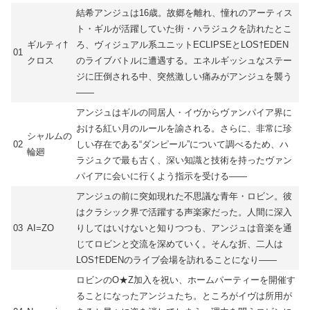
結希アンジュは16歳。故郷を離れ、憧れのアーティス
ト・ギルが活躍していた街・ハラジュクを訪れたとこ
ギルティ†
ろ、ヴィジュアル系ユニットECLIPSEとLOS†EDEN
01
クロス
のライブバトルに遭遇する。エネルギッシュなステー
ジに圧倒される中、突然激しい痛みがアンジュを襲う
――
アンジュはギルの同居人・イヴからヴァンパイア界に
おける紅い月のルールを諭される。さらに、非常に珍
シャルムの
02
しい存在である“ダンピール”について調べるため、ハ
輪廻
ラジュクで最も古く、深い知識と技術を持ったヴァン
パイアに会いに行くよう指示を受ける――
アンジュの前に突如現れた不思議な青年・ロビン。彼
はクラシック界で活躍する声楽家だった。人間に深入
03
AI=ZO
りしてはいけないと知りつつも、アンジュは音楽を通
じてロビンと交流を深めていく。そんな折、二人は
LOS†EDENのライブ会場を訪れることになり――
ロビンのO★Z加入を祝い、ホームパーティーを開催す
ることになったアンジュたち。ところがイヴは所用が