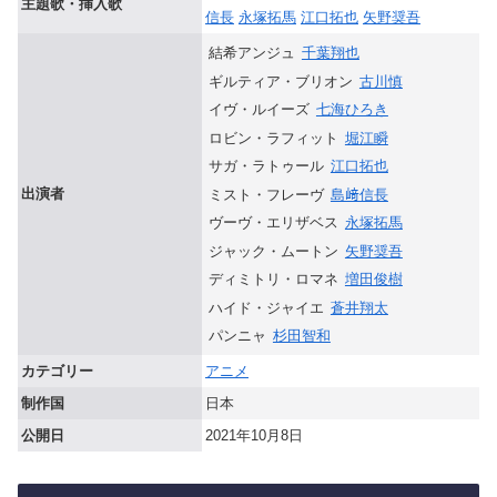
主題歌・挿入歌
信長
永塚拓馬
江口拓也
矢野奨吾
結希アンジュ
千葉翔也
ギルティア・ブリオン
古川慎
イヴ・ルイーズ
七海ひろき
ロビン・ラフィット
堀江瞬
サガ・ラトゥール
江口拓也
出演者
ミスト・フレーヴ
島﨑信長
ヴーヴ・エリザベス
永塚拓馬
ジャック・ムートン
矢野奨吾
ディミトリ・ロマネ
増田俊樹
ハイド・ジャイエ
蒼井翔太
パンニャ
杉田智和
カテゴリー
アニメ
制作国
日本
公開日
2021年10月8日