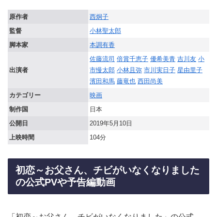
原作者
西炯子
監督
小林聖太郎
脚本家
本調有香
佐藤流司
倍賞千恵子
優希美青
吉川友
小
出演者
市慢太郎
小林且弥
市川実日子
星由里子
濱田和馬
藤竜也
西田尚美
カテゴリー
映画
制作国
日本
公開日
2019年5月10日
上映時間
104分
初恋～お父さん、チビがいなくなりました
の公式PVや予告編動画
「初恋～お父さん、チビがいなくなりました」の公式