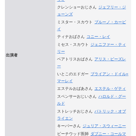
クレンショーおじさん
ジェフリー・ジ
ョーンズ
ミスター・スカウト
ブルーノ・カービ
イ
ティナおばさん
コニー・レイ
ミセス・スカウト
ジェニファー・ティ
リー
出演者
ベアトリスおばさん
アリス・ビーズレ
ー
いとこのエドガー
ブライアン・ドイル=
マーレイ
エステルおばあさん
エステル・ゲティ
スペンサーおじいさん
ハロルド・グー
ルド
ストレッチおじさん
パトリック・オブ
ライエン
キーパーさん
ジュリア・スウィーニー
ビーチウッド医師
ダブニー・コールマ