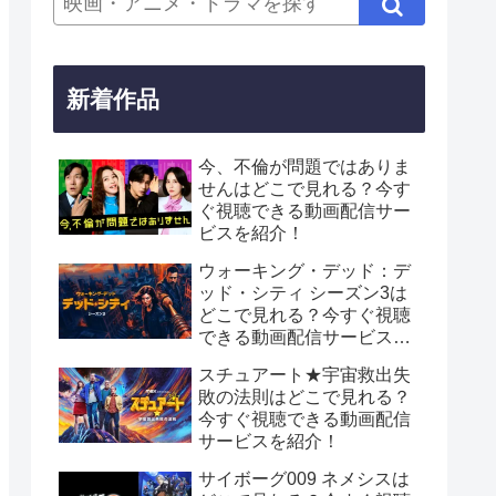
新着作品
今、不倫が問題ではありま
せんはどこで見れる？今す
ぐ視聴できる動画配信サー
ビスを紹介！
ウォーキング・デッド：デ
ッド・シティ シーズン3は
どこで見れる？今すぐ視聴
できる動画配信サービスを
紹介！
スチュアート★宇宙救出失
敗の法則はどこで見れる？
今すぐ視聴できる動画配信
サービスを紹介！
サイボーグ009 ネメシスは