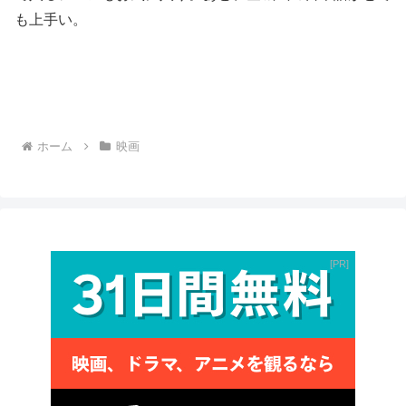
も上手い。
ホーム
映画
PR