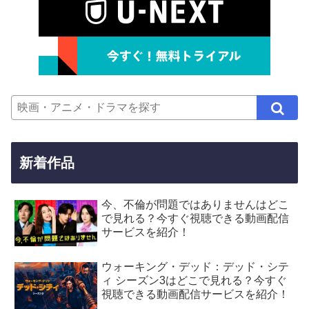
新着作品
今、不倫が問題ではありませんはどこ
で見れる？今すぐ視聴できる動画配信
サービスを紹介！
ウォーキング・デッド：デッド・シテ
ィ シーズン3はどこで見れる？今すぐ
視聴できる動画配信サービスを紹介！