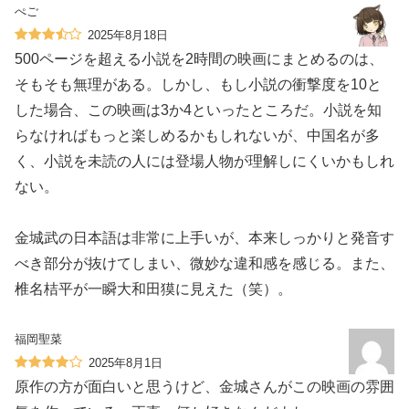
ぺご
2025年8月18日
500ページを超える小説を2時間の映画にまとめるのは、
そもそも無理がある。しかし、もし小説の衝撃度を10と
した場合、この映画は3か4といったところだ。小説を知
らなければもっと楽しめるかもしれないが、中国名が多
く、小説を未読の人には登場人物が理解しにくいかもしれ
ない。
金城武の日本語は非常に上手いが、本来しっかりと発音す
べき部分が抜けてしまい、微妙な違和感を感じる。また、
椎名桔平が一瞬大和田獏に見えた（笑）。
福岡聖菜
2025年8月1日
原作の方が面白いと思うけど、金城さんがこの映画の雰囲