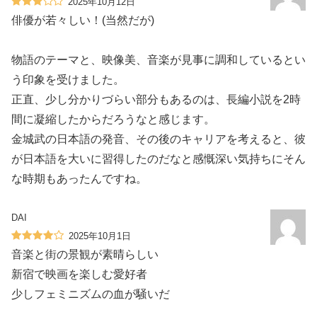
2025年10月12日
俳優が若々しい！(当然だが)
物語のテーマと、映像美、音楽が見事に調和しているとい
う印象を受けました。
正直、少し分かりづらい部分もあるのは、長編小説を2時
間に凝縮したからだろうなと感じます。
金城武の日本語の発音、その後のキャリアを考えると、彼
が日本語を大いに習得したのだなと感慨深い気持ちにそん
な時期もあったんですね。
DAI
2025年10月1日
音楽と街の景観が素晴らしい
新宿で映画を楽しむ愛好者
少しフェミニズムの血が騒いだ