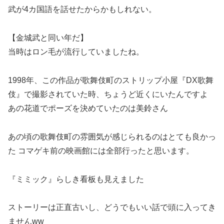
武が4カ国語を話せたからかもしれない。
【金城武と同い年だ】
当時はロン毛が流行していましたね。
1998年、この作品が歌舞伎町のストリップ小屋『DX歌舞
伎』で撮影されていた時、ちょうど近くにいたんですよ
あの花道でポーズを決めていたのは美鈴さん
あの頃の歌舞伎町の雰囲気が感じられるのはとても良かっ
た コマゲキ前の映画館には全部行ったと思います。
『ミミック』らしき看板も見えました️
ストーリーは正直古いし、どうでもいい話で頭に入ってき
ませんww