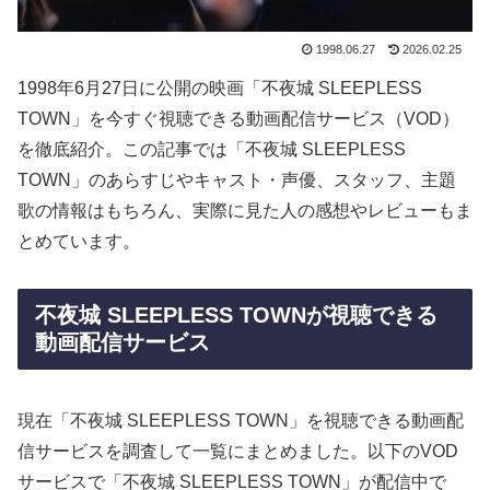
1998.06.27
2026.02.25
1998年6月27日に公開の映画「不夜城 SLEEPLESS
TOWN」を今すぐ視聴できる動画配信サービス（VOD）
を徹底紹介。この記事では「不夜城 SLEEPLESS
TOWN」のあらすじやキャスト・声優、スタッフ、主題
歌の情報はもちろん、実際に見た人の感想やレビューもま
とめています。
不夜城 SLEEPLESS TOWNが視聴できる
動画配信サービス
現在「不夜城 SLEEPLESS TOWN」を視聴できる動画配
信サービスを調査して一覧にまとめました。以下のVOD
サービスで「不夜城 SLEEPLESS TOWN」が配信中で