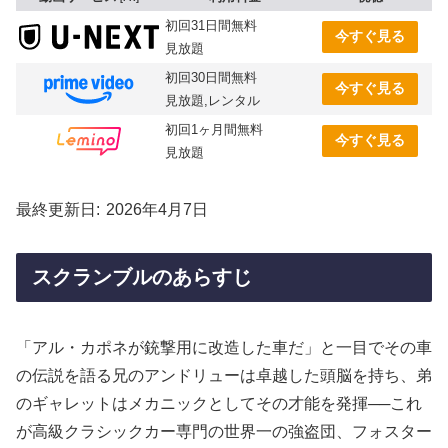
初回31日間無料
今すぐ見る
見放題
初回30日間無料
今すぐ見る
見放題,レンタル
初回1ヶ月間無料
今すぐ見る
見放題
最終更新日
2026年4月7日
スクランブルのあらすじ
「アル・カポネが銃撃用に改造した車だ」と一目でその車
の伝説を語る兄のアンドリューは卓越した頭脳を持ち、弟
のギャレットはメカニックとしてその才能を発揮──これ
が高級クラシックカー専門の世界一の強盗団、フォスター