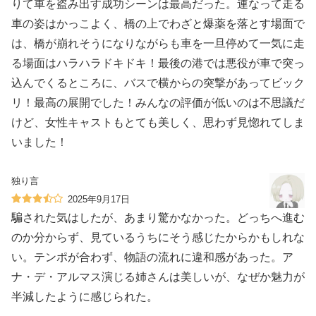
りて車を盗み出す成功シーンは最高だった。連なって走る
車の姿はかっこよく、橋の上でわざと爆薬を落とす場面で
は、橋が崩れそうになりながらも車を一旦停めて一気に走
る場面はハラハラドキドキ！最後の港では悪役が車で突っ
込んでくるところに、バスで横からの突撃があってビック
リ！最高の展開でした！みんなの評価が低いのは不思議だ
けど、女性キャストもとても美しく、思わず見惚れてしま
いました！
独り言
2025年9月17日
騙された気はしたが、あまり驚かなかった。どっちへ進む
のか分からず、見ているうちにそう感じたからかもしれな
い。テンポが合わず、物語の流れに違和感があった。ア
ナ・デ・アルマス演じる姉さんは美しいが、なぜか魅力が
半減したように感じられた。