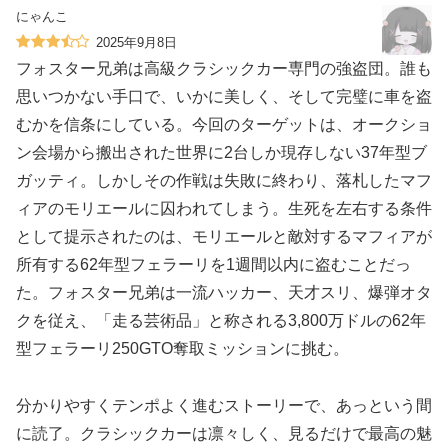
にゃんこ
2025年9月8日
フォスター兄弟は高級クラシックカー専門の強盗団。誰も
思いつかない手口で、いかに美しく、そして完璧に車を盗
むかを信条にしている。今回のターゲットは、オークショ
ン会場から搬出された世界に2台しか現存しない37年型ブ
ガッティ。しかしその作戦は失敗に終わり、落札したマフ
ィアのモリエールに囚われてしまう。生死を左右する条件
として提示されたのは、モリエールと敵対するマフィアが
所有する62年型フェラーリを1週間以内に盗むことだっ
た。フォスター兄弟は一流ハッカー、天才スリ、爆弾オタ
クを従え、「走る芸術品」と称される3,800万ドルの62年
型フェラーリ250GTO奪取ミッションに挑む。
分かりやすくテンポよく進むストーリーで、あっという間
に読了。クラシックカーは凛々しく、見るだけで最高の魅