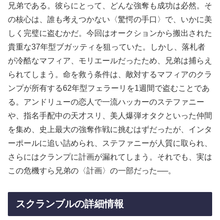
兄弟である。彼らにとって、どんな強奪も成功は必然。そ
の核心は、誰も考えつかない〈驚愕の手口〉で、いかに美
しく完璧に盗むかだ。今回はオークションから搬出された
貴重な37年型ブガッティを狙っていた。しかし、落札者
が冷酷なマフィア、モリエールだったため、兄弟は捕らえ
られてしまう。命を救う条件は、敵対するマフィアのクラ
ンプが所有する62年型フェラーリを1週間で盗むことであ
る。アンドリューの恋人で一流ハッカーのステファニー
や、指名手配中の天才スリ、美人爆弾オタクといった仲間
を集め、史上最大の強奪作戦に挑むはずだったが、インタ
ーポールに追い詰められ、ステファニーが人質に取られ、
さらにはクランプに計画が漏れてしまう。それでも、実は
この危機すら兄弟の〈計画〉の一部だった──。
スクランブルの詳細情報