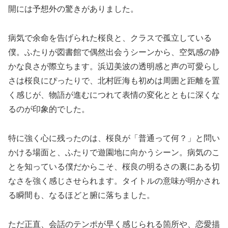
開には予想外の驚きがありました。
病気で余命を告げられた桜良と、クラスで孤立している
僕。ふたりが図書館で偶然出会うシーンから、空気感の静
かな良さが際立ちます。浜辺美波の透明感と声の可愛らし
さは桜良にぴったりで、北村匠海も初めは周囲と距離を置
く感じが、物語が進むにつれて表情の変化とともに深くな
るのが印象的でした。
特に強く心に残ったのは、桜良が「普通って何？」と問い
かける場面と、ふたりで遊園地に向かうシーン。病気のこ
とを知っている僕だからこそ、桜良の明るさの裏にある切
なさを強く感じさせられます。タイトルの意味が明かされ
る瞬間も、なるほどと腑に落ちました。
ただ正直、会話のテンポが早く感じられる箇所や、恋愛描