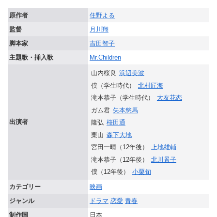
原作者
住野よる
監督
月川翔
脚本家
吉田智子
主題歌・挿入歌
Mr.Children
山内桜良
浜辺美波
僕（学生時代）
北村匠海
滝本恭子（学生時代）
大友花恋
ガム君
矢本悠馬
出演者
隆弘
桜田通
栗山
森下大地
宮田一晴（12年後）
上地雄輔
滝本恭子（12年後）
北川景子
僕（12年後）
小栗旬
カテゴリー
映画
ジャンル
ドラマ
恋愛
青春
制作国
日本