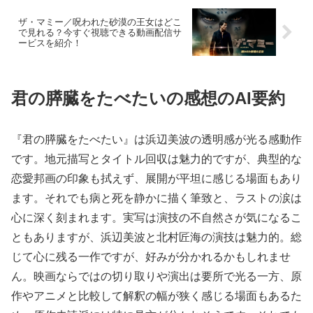
ザ・マミー／呪われた砂漠の王女はどこ
で見れる？今すぐ視聴できる動画配信サ
ービスを紹介！
君の膵臓をたべたいの感想のAI要約
『君の膵臓をたべたい』は浜辺美波の透明感が光る感動作
です。地元描写とタイトル回収は魅力的ですが、典型的な
恋愛邦画の印象も拭えず、展開が平坦に感じる場面もあり
ます。それでも病と死を静かに描く筆致と、ラストの涙は
心に深く刻まれます。実写は演技の不自然さが気になるこ
ともありますが、浜辺美波と北村匠海の演技は魅力的。総
じて心に残る一作ですが、好みが分かれるかもしれませ
ん。映画ならではの切り取りや演出は要所で光る一方、原
作やアニメと比較して解釈の幅が狭く感じる場面もあるた