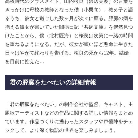
高校時代のクラスメイト、山内桜良（浜辺美波）の言葉を
きっかけに母校の教師となった僕（小栗旬）。教え子と語
るうち、彼女と過ごした数ヶ月が次々に蘇る。膵臓の病を
抱える彼女が書いていた闘病日記『共病文庫』を偶然見つ
けたことから、僕（北村匠海）と桜良は次第に一緒の時間
を重ねるようになる。だが、彼女が眩いほど懸命に生きた
日々はやがて終わりを告げる。桜良の死から12年。結婚
を目前に控えた…
君の膵臓をたべたいの詳細情報
「君の膵臓をたべたい」の制作会社や監督、キャスト、主
題歌アーティストなどの作品に関する詳しい情報をまとめ
ています。作品づくりに携わったスタッフや声優陣をチェ
ックして、より深く物語の世界を楽しみましょう。