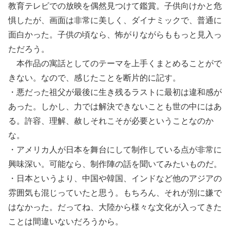
教育テレビでの放映を偶然見つけて鑑賞。子供向けかと危
惧したが、画面は非常に美しく、ダイナミックで、普通に
面白かった。子供の頃なら、怖がりながらももっと見入っ
ただろう。
本作品の寓話としてのテーマを上手くまとめることがで
きない。なので、感じたことを断片的に記す。
・悪だった祖父が最後に生き残るラストに最初は違和感が
あった。しかし、力では解決できないことも世の中にはあ
る。許容、理解、赦しそれこそが必要ということなのか
な。
・アメリカ人が日本を舞台にして制作している点が非常に
興味深い。可能なら、制作陣の話を聞いてみたいものだ。
・日本というより、中国や韓国、インドなど他のアジアの
雰囲気も混じっていたと思う。もちろん、それが別に嫌で
はなかった。だってね、大陸から様々な文化が入ってきた
ことは間違いないだろうから。