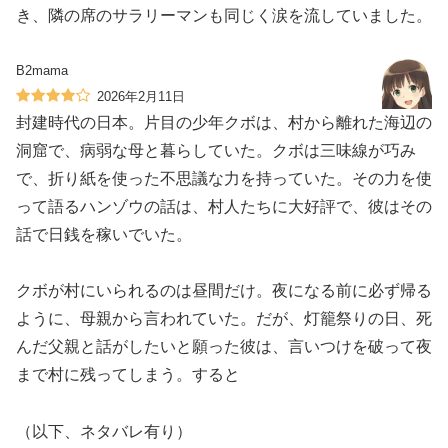
き、隣の席のサラリーマンも同じく涙を流していました。
B2mama
2026年2月11日
封建時代の日本。片目の少年クボは、村から離れた海辺の
洞窟で、病弱な母と暮らしていた。クボは三味線が巧み
で、折り紙を使った不思議な力を持っていた。その力を使
って語るハンゾウの話は、村人たちに大好評で、彼はその
話で日銭を稼いでいた。
クボが村にいられるのは昼間だけ。夜になる前に必ず帰る
ように、母親から言われていた。だが、灯籠祭りの日、死
んだ父親と話がしたいと願った彼は、言いつけを破って夜
まで村に残ってしまう。すると
（以下、ネタバレ有り）