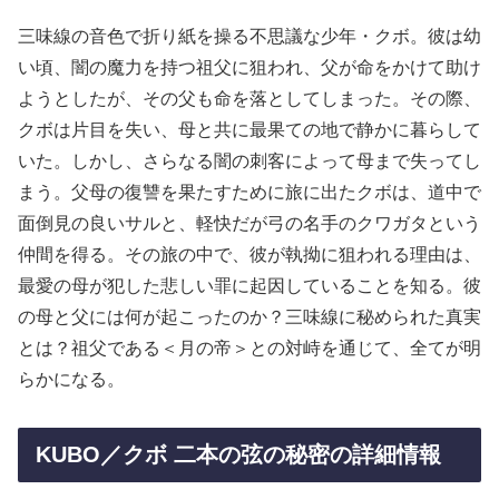
三味線の音色で折り紙を操る不思議な少年・クボ。彼は幼
い頃、闇の魔力を持つ祖父に狙われ、父が命をかけて助け
ようとしたが、その父も命を落としてしまった。その際、
クボは片目を失い、母と共に最果ての地で静かに暮らして
いた。しかし、さらなる闇の刺客によって母まで失ってし
まう。父母の復讐を果たすために旅に出たクボは、道中で
面倒見の良いサルと、軽快だが弓の名手のクワガタという
仲間を得る。その旅の中で、彼が執拗に狙われる理由は、
最愛の母が犯した悲しい罪に起因していることを知る。彼
の母と父には何が起こったのか？三味線に秘められた真実
とは？祖父である＜月の帝＞との対峙を通じて、全てが明
らかになる。
KUBO／クボ 二本の弦の秘密の詳細情報