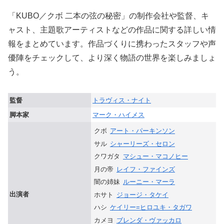
「KUBO／クボ 二本の弦の秘密」の制作会社や監督、キ
ャスト、主題歌アーティストなどの作品に関する詳しい情
報をまとめています。作品づくりに携わったスタッフや声
優陣をチェックして、より深く物語の世界を楽しみましょ
う。
監督
トラヴィス・ナイト
脚本家
マーク・ハイメス
クボ
アート・パーキンソン
サル
シャーリーズ・セロン
クワガタ
マシュー・マコノヒー
月の帝
レイフ・ファインズ
闇の姉妹
ルーニー・マーラ
出演者
ホサト
ジョージ・タケイ
ハシ
ケイリー=ヒロユキ・タガワ
カメヨ
ブレンダ・ヴァッカロ