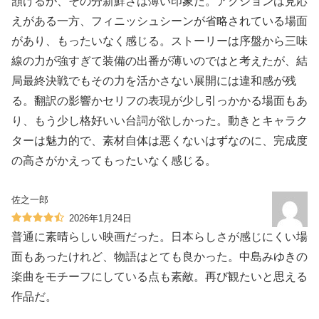
頷けるが、その分新鮮さは薄い印象だ。アクションは見応
えがある一方、フィニッシュシーンが省略されている場面
があり、もったいなく感じる。ストーリーは序盤から三味
線の力が強すぎて装備の出番が薄いのではと考えたが、結
局最終決戦でもその力を活かさない展開には違和感が残
る。翻訳の影響かセリフの表現が少し引っかかる場面もあ
り、もう少し格好いい台詞が欲しかった。動きとキャラク
ターは魅力的で、素材自体は悪くないはずなのに、完成度
の高さがかえってもったいなく感じる。
佐之一郎
2026年1月24日
普通に素晴らしい映画だった。日本らしさが感じにくい場
面もあったけれど、物語はとても良かった。中島みゆきの
楽曲をモチーフにしている点も素敵。再び観たいと思える
作品だ。