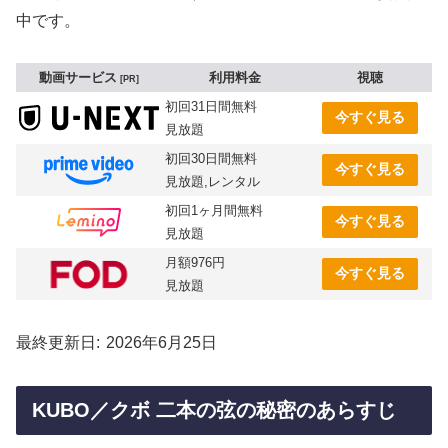
中です。
動画サービス
利用料金
視聴
PR
初回31日間無料
今すぐ見る
見放題
初回30日間無料
今すぐ見る
見放題,レンタル
初回1ヶ月間無料
今すぐ見る
見放題
月額976円
今すぐ見る
見放題
最終更新日
2026年6月25日
KUBO／クボ 二本の弦の秘密のあらすじ