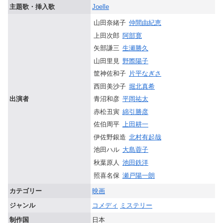
主題歌・挿入歌
Joelle
山田奈緒子
仲間由紀恵
上田次郎
阿部寛
矢部謙三
生瀬勝久
山田里見
野際陽子
筐神佐和子
片平なぎさ
西田美沙子
堀北真希
青沼和彦
平岡祐太
出演者
赤松丑寅
綿引勝彦
佐伯周平
上田耕一
伊佐野銀造
北村有起哉
池田ハル
大島蓉子
秋葉原人
池田鉄洋
照喜名保
瀬戸陽一朗
カテゴリー
映画
ジャンル
コメディ
ミステリー
制作国
日本