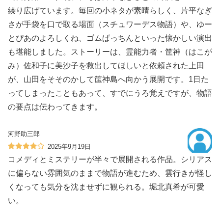
繰り広げています。毎回の小ネタが素晴らしく、片平なぎ
さが手袋を口で取る場面（スチュワーデス物語）や、ゆー
とぴあのよろしくね、ゴムぱっちんといった懐かしい演出
も堪能しました。ストーリーは、霊能力者・筐神（はこが
み）佐和子に美沙子を救出してほしいと依頼された上田
が、山田をそそのかして筺神島へ向かう展開です。1日た
ってしまったこともあって、すでにうろ覚えですが、物語
の要点は伝わってきます。
河野助三郎
2025年9月19日
コメディとミステリーが半々で展開される作品。シリアス
に偏らない雰囲気のままで物語が進むため、雲行きが怪し
くなっても気分を沈ませずに観られる。堀北真希が可愛
い。