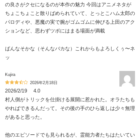
の良さがクセになるのが本作の魅力 今回はアニメネタが
ちょこちょこと散りばめられていて、とっとこハム太郎の
パロディや、悪魔の実で腕がゴムゴムに伸びる上田のアク
ションなど、思わずツボにはまる場面が満載
ばんなそかな️（そんなバカな）これからもよろしくぅ〜ネ
ッ
Kujira
2026年2月18日
2026/2/19 4.0
村人側がトリックを仕掛ける展開に惹かれた。オラたちも
やればできるんだって。その後の手のひら返しは少々無理
があると思った。
他のエピソードでも見られるが、霊能力者たちはたいてい