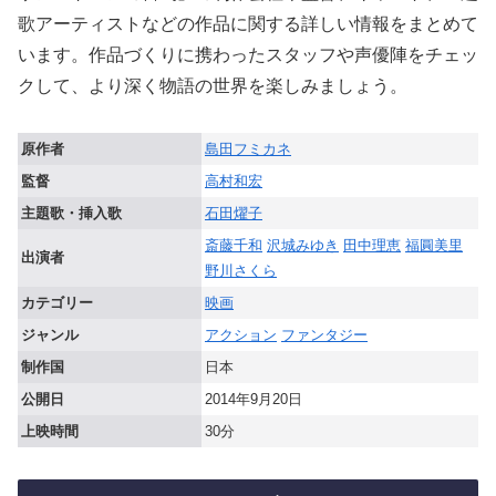
歌アーティストなどの作品に関する詳しい情報をまとめて
います。作品づくりに携わったスタッフや声優陣をチェッ
クして、より深く物語の世界を楽しみましょう。
原作者
島田フミカネ
監督
高村和宏
主題歌・挿入歌
石田燿子
斎藤千和
沢城みゆき
田中理恵
福圓美里
出演者
野川さくら
カテゴリー
映画
ジャンル
アクション
ファンタジー
制作国
日本
公開日
2014年9月20日
上映時間
30分