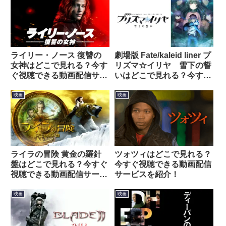
ライリー・ノース 復讐の
劇場版 Fate/kaleid liner プ
女神はどこで見れる？今す
リズマ☆イリヤ 雪下の誓
ぐ視聴できる動画配信サー
いはどこで見れる？今すぐ
ビスを紹介！
視聴できる動画配信サービ
スを紹介！
映画
映画
ライラの冒険 黄金の羅針
ツォツィはどこで見れる？
盤はどこで見れる？今すぐ
今すぐ視聴できる動画配信
視聴できる動画配信サービ
サービスを紹介！
スを紹介！
映画
映画