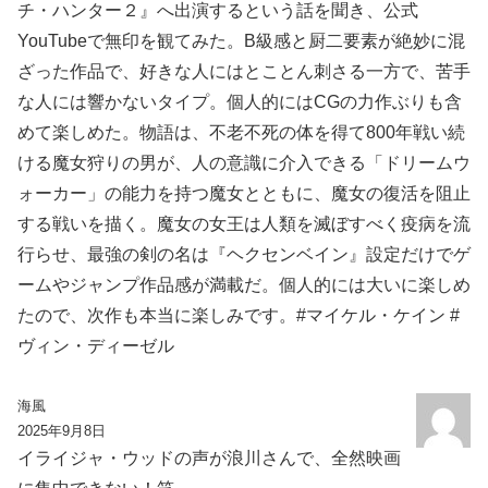
チ・ハンター２』へ出演するという話を聞き、公式
YouTubeで無印を観てみた。B級感と厨二要素が絶妙に混
ざった作品で、好きな人にはとことん刺さる一方で、苦手
な人には響かないタイプ。個人的にはCGの力作ぶりも含
めて楽しめた。物語は、不老不死の体を得て800年戦い続
ける魔女狩りの男が、人の意識に介入できる「ドリームウ
ォーカー」の能力を持つ魔女とともに、魔女の復活を阻止
する戦いを描く。魔女の女王は人類を滅ぼすべく疫病を流
行らせ、最強の剣の名は『ヘクセンベイン』設定だけでゲ
ームやジャンプ作品感が満載だ。個人的には大いに楽しめ
たので、次作も本当に楽しみです。#マイケル・ケイン #
ヴィン・ディーゼル
海風
2025年9月8日
イライジャ・ウッドの声が浪川さんで、全然映画