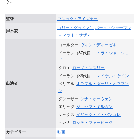
う。
監督
ブレック・アイズナー
コリー・グッドマン
バーク・シャープレ
脚本家
ス
マット・サザマ
コールダー
ヴィン・ディーゼル
ドーラン（37代目）
イライジャ・ウッ
ド
クロエ
ローズ・レスリー
ドーラン（36代目）
マイケル・ケイン
出演者
ベリアル
オラフル・ダッリ・オラフソ
ン
グレーサー
レナ・オーウェン
エリック
ジョセフ・ギルガン
マックス
イザック・ド・バンコレ
ヘレナ
ロッテ・ファービーク
カテゴリー
映画