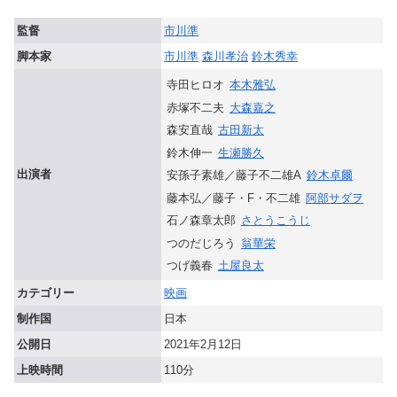
監督
市川準
脚本家
市川準
森川孝治
鈴木秀幸
寺田ヒロオ
本木雅弘
赤塚不二夫
大森嘉之
森安直哉
古田新太
鈴木伸一
生瀬勝久
出演者
安孫子素雄／藤子不二雄A
鈴木卓爾
藤本弘／藤子・F・不二雄
阿部サダヲ
石ノ森章太郎
さとうこうじ
つのだじろう
翁華栄
つげ義春
土屋良太
カテゴリー
映画
制作国
日本
公開日
2021年2月12日
上映時間
110分