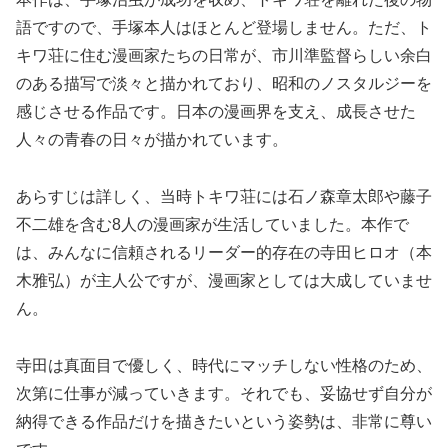
語ですので、手塚本人はほとんど登場しません。ただ、ト
キワ荘に住む漫画家たちの日常が、市川準監督らしい余白
のある描写で淡々と描かれており、昭和のノスタルジーを
感じさせる作品です。日本の漫画界を支え、成長させた
人々の青春の日々が描かれています。
あらすじは詳しく、当時トキワ荘には石ノ森章太郎や藤子
不二雄を含む8人の漫画家が生活していました。本作で
は、みんなに信頼されるリーダー的存在の寺田ヒロオ（本
木雅弘）が主人公ですが、漫画家としては大成していませ
ん。
寺田は真面目で優しく、時代にマッチしない性格のため、
次第に仕事が減っていきます。それでも、妥協せず自分が
納得できる作品だけを描きたいという姿勢は、非常に尊い