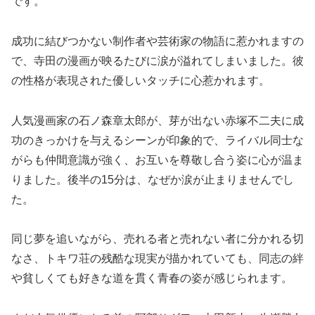
です。
成功に結びつかない制作者や芸術家の物語に惹かれますの
で、寺田の漫画が映るたびに涙が溢れてしまいました。彼
の性格が表現された優しいタッチに心惹かれます。
人気漫画家の石ノ森章太郎が、芽が出ない赤塚不二夫に成
功のきっかけを与えるシーンが印象的で、ライバル同士な
がらも仲間意識が強く、お互いを尊敬し合う姿に心が温ま
りました。後半の15分は、なぜか涙が止まりませんでし
た。
同じ夢を追いながら、売れる者と売れない者に分かれる切
なさ、トキワ荘の残酷な現実が描かれていても、同志の絆
や貧しくても好きな道を貫く青春の姿が感じられます。