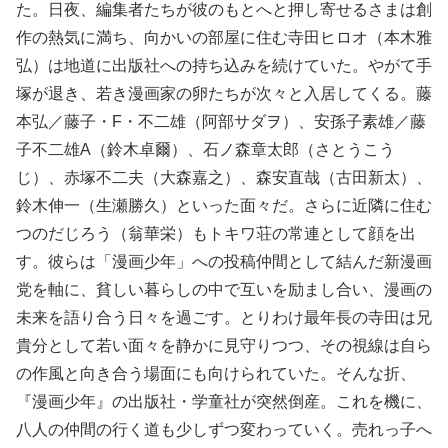
た。日夜、編集者たちが彼のもとへと押し寄せるさまは創
作の熱気に満ち、向かいの部屋に住む寺田ヒロオ（本木雅
弘）は地道に出版社への持ち込みを続けていた。やがて手
塚が退き、若き漫画家の卵たちが次々と入居してくる。藤
本弘／藤子・F・不二雄（阿部サダヲ）、安孫子素雄／藤
子不二雄A（鈴木卓爾）、石ノ森章太郎（さとうこう
じ）、赤塚不二夫（大森嘉之）、森安直哉（古田新太）、
鈴木伸一（生瀬勝久）といった面々だ。さらに近隣に住む
つのだじろう（翁華栄）もトキワ荘の常連として顔を出
す。彼らは「漫画少年」への投稿仲間として結んだ新漫画
党を軸に、貧しい暮らしの中で互いを励まし合い、漫画の
未来を語り合う日々を過ごす。とりわけ最年長の寺田は兄
貴分として若い面々を静かに見守りつつ、その視線は自ら
の作風と向き合う場面にも向けられていた。そんな折、
『漫画少年』の出版社・学童社が突然倒産。これを機に、
八人の仲間の行く道も少しずつ変わっていく。売れっ子へ