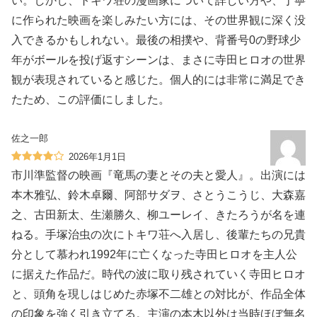
い。しかし、トキワ荘の漫画家について詳しい方や、丁寧
に作られた映画を楽しみたい方には、その世界観に深く没
入できるかもしれない。最後の相撲や、背番号0の野球少
年がボールを投げ返すシーンは、まさに寺田ヒロオの世界
観が表現されていると感じた。個人的には非常に満足でき
たため、この評価にしました。
佐之一郎
2026年1月1日
市川準監督の映画『竜馬の妻とその夫と愛人』。出演には
本木雅弘、鈴木卓爾、阿部サダヲ、さとうこうじ、大森嘉
之、古田新太、生瀬勝久、柳ユーレイ、きたろうが名を連
ねる。手塚治虫の次にトキワ荘へ入居し、後輩たちの兄貴
分として慕われ1992年に亡くなった寺田ヒロオを主人公
に据えた作品だ。時代の波に取り残されていく寺田ヒロオ
と、頭角を現しはじめた赤塚不二雄との対比が、作品全体
の印象を強く引き立てる。主演の本木以外は当時ほぼ無名