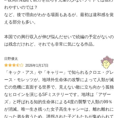
れやすいのでは？
など、後で理由がわかる場面もあるが、最初は違和感を覚
える部分も多い。
本国での興行収入が伸び悩んだせいで続編の予定がないの
は残念だけれど、それでも非常に気になる作品。
日野優太
2026年1月17日
「キック・アス」や「キャリー」で知られるクロエ・グレ
ース・モレッツが、地球外生命体の攻撃によって人類が滅
亡の危機に直面する世界で、見えない敵に立ち向かう孤独
なヒロインを演じるSFミステリーです。地球は「アザー
ズ」と呼ばれる知的生命体による4度の襲撃で人類の99％
が消滅。唯一生き残った女子高生キャシーは、離れ離れに
なった弟を救うため、誘拐された子どもたちが集められて