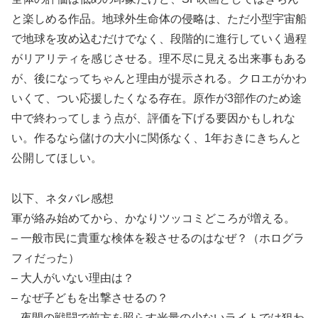
と楽しめる作品。地球外生命体の侵略は、ただ小型宇宙船
で地球を攻め込むだけでなく、段階的に進行していく過程
がリアリティを感じさせる。理不尽に見える出来事もある
が、後になってちゃんと理由が提示される。クロエがかわ
いくて、つい応援したくなる存在。原作が3部作のため途
中で終わってしまう点が、評価を下げる要因かもしれな
い。作るなら儲けの大小に関係なく、1年おきにきちんと
公開してほしい。
以下、ネタバレ感想
軍が絡み始めてから、かなりツッコミどころが増える。
– 一般市民に貴重な検体を殺させるのはなぜ？（ホログラ
フィだった）
– 大人がいない理由は？
– なぜ子どもを出撃させるの？
– 夜間の戦闘で前方を照らす光量の少ないライトでは狙わ