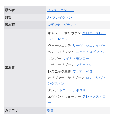
原作者
リック・ヤンシー
監督
J・ブレイクソン
脚本家
スザンナ・グラント
キャシー・サリヴァン
クロエ・グレー
ス・モレッツ
ヴォーシュ大佐
リーヴ・シュレイバー
ベン・パリッシュ
ニック・ロビンソン
リンガー
マイカ・モンロー
リサ・サリヴァン
マギー・シフ
出演者
レズニック軍曹
マリア・ベロ
オリヴァー・サリヴァン
ロン・リヴィ
ングストン
ダンボ
トニー・レボロリ
エヴァン・ウォーカー
アレックス・ロ
ー
カテゴリー
映画