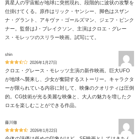
異星人の宇宙船が地球に突然現れ、段階的に波状の攻撃を
仕掛けてくる。原作はリック・ヤンシー、脚色はスザン
ナ・グラント、アキヴァ・ゴールズマン、ジェフ・ピンク
ナー。監督はJ・ブレイクソン、主演はクロエ・グレー
ス・モレッツのスリラー映画。試写にて。
shin
2026年1月27日
クロエ・グレース・モレッツ主演の新作映画。巨大UFO
が地球へ襲来し、少女が奮闘するストーリー。キャラクタ
ーが限られている内容に対して、映像のクオリティは圧倒
的。CG技術が光る美麗な映像と、大人の魅力を増したク
ロエを楽しむことができる作品。
藤川徹
2026年1月22日
全体の評価は低めの印象だけど、SF映画としてはきちん