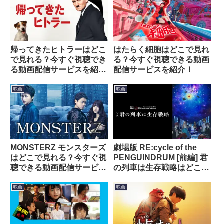
帰ってきたヒトラーはどこ
はたらく細胞はどこで見れ
で見れる？今すぐ視聴でき
る？今すぐ視聴できる動画
る動画配信サービスを紹
配信サービスを紹介！
介！
映画
映画
MONSTERZ モンスターズ
劇場版 RE:cycle of the
はどこで見れる？今すぐ視
PENGUINDRUM [前編] 君
聴できる動画配信サービス
の列車は生存戦略はどこで
を紹介！
見れる？今すぐ視聴できる
動画配信サービスを紹介！
映画
映画