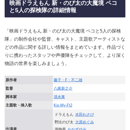
映画ドラえもん 新・のび太の大魔境 ペコ
と5人の探検隊の詳細情報
「映画ドラえもん 新・のび太の大魔境 ペコと5人の探検
隊」の制作会社や監督、キャスト、主題歌アーティストな
どの作品に関する詳しい情報をまとめています。作品づく
りに携わったスタッフや声優陣をチェックして、より深く
物語の世界を楽しみましょう。
原作者
藤子・F・不二雄
監督
八鍬新之介
脚本家
清水東
主題歌・挿入歌
Kis-My-Ft2
ドラえもん
水田わさび
野比のび太
大原めぐみ
出演者
源静香
かかずゆみ