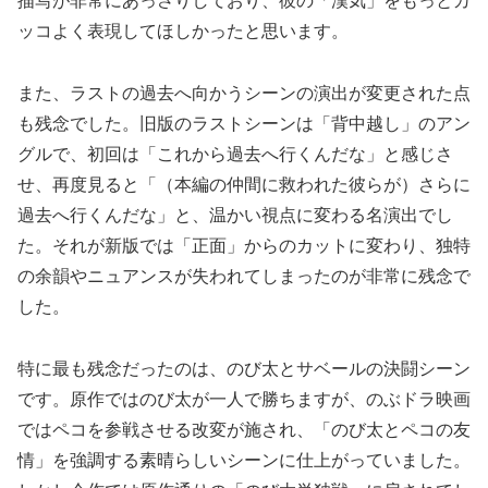
描写が非常にあっさりしており、彼の「漢気」をもっとカ
ッコよく表現してほしかったと思います。
また、ラストの過去へ向かうシーンの演出が変更された点
も残念でした。旧版のラストシーンは「背中越し」のアン
グルで、初回は「これから過去へ行くんだな」と感じさ
せ、再度見ると「（本編の仲間に救われた彼らが）さらに
過去へ行くんだな」と、温かい視点に変わる名演出でし
た。それが新版では「正面」からのカットに変わり、独特
の余韻やニュアンスが失われてしまったのが非常に残念で
した。
特に最も残念だったのは、のび太とサベールの決闘シーン
です。原作ではのび太が一人で勝ちますが、のぶドラ映画
ではペコを参戦させる改変が施され、「のび太とペコの友
情」を強調する素晴らしいシーンに仕上がっていました。