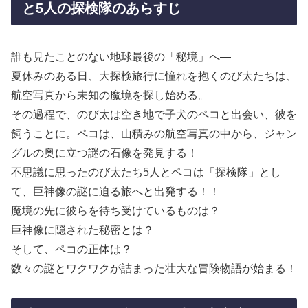
と5人の探検隊のあらすじ
誰も見たことのない地球最後の「秘境」へ—
夏休みのある日、大探検旅行に憧れを抱くのび太たちは、
航空写真から未知の魔境を探し始める。
その過程で、のび太は空き地で子犬のペコと出会い、彼を
飼うことに。ペコは、山積みの航空写真の中から、ジャン
グルの奥に立つ謎の石像を発見する！
不思議に思ったのび太たち5人とペコは「探検隊」とし
て、巨神像の謎に迫る旅へと出発する！！
魔境の先に彼らを待ち受けているものは？
巨神像に隠された秘密とは？
そして、ペコの正体は？
数々の謎とワクワクが詰まった壮大な冒険物語が始まる！