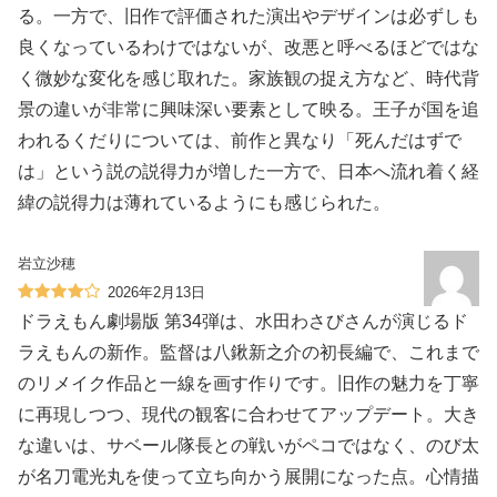
る。一方で、旧作で評価された演出やデザインは必ずしも
良くなっているわけではないが、改悪と呼べるほどではな
く微妙な変化を感じ取れた。家族観の捉え方など、時代背
景の違いが非常に興味深い要素として映る。王子が国を追
われるくだりについては、前作と異なり「死んだはずで
は」という説の説得力が増した一方で、日本へ流れ着く経
緯の説得力は薄れているようにも感じられた。
岩立沙穂
2026年2月13日
ドラえもん劇場版 第34弾は、水田わさびさんが演じるド
ラえもんの新作。監督は八鍬新之介の初長編で、これまで
のリメイク作品と一線を画す作りです。旧作の魅力を丁寧
に再現しつつ、現代の観客に合わせてアップデート。大き
な違いは、サベール隊長との戦いがペコではなく、のび太
が名刀電光丸を使って立ち向かう展開になった点。心情描