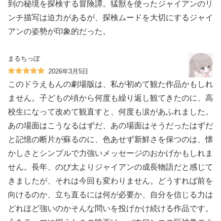
到の秘境を探検する冒険譚。猛獣を使ったジャイアンのリ
ンチ描写は迫力があるが、探検ムードを大切にするジャイ
アンの姿勢が印象的だった。
まるちっぽ
2026年3月5日
このドラえもんの劇場版は、私が初めて観た作品かもしれ
ません。子どもの頃から何度も繰り返し観てきたのに、高
校生になって改めて観直すと、何度も涙があふれました。
あの場面はこうなるはずだ、あの場面はそうだったはずだ
と記憶の断片が蘇るのに、色あせず新鮮さを保つのは、懐
かしさとシンプルで力強いメッセージのおかげかもしれま
せん。長年、のび太よりジャイアンの成長物語だと感じて
きましたが、それは今回も変わりません。どうすれば前を
向けるのか、立ち直るには何が必要か、自分を信じる力は
どれほど強いのかそんな問いを投げかけ続ける作品です。