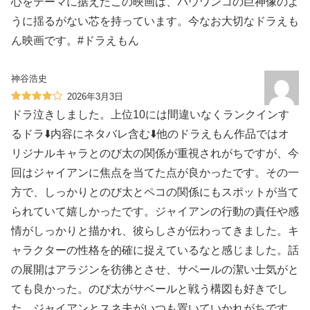
心をテーマに据えたこの映画は、バウワンコの巨神像のよ
うに揺るがない芯を持っています。今なお大切なドラえも
ん映画です。#ドラえもん
神谷浩史
2026年3月3日
ドラ泣きしました。上位10には間違いなくランクインす
るドラ⬇️内容にネタバレ含む⬇️他のドラえもん作品ではオ
リジナルキャラとのび太の関係が重視されがちですが、今
回はジャイアンに焦点を当てた点が良かったです。その一
方で、しっかりとのび太とペコの関係にもスポットが当て
られていて嬉しかったです。ジャイアンの行動の責任や感
情がしっかりと描かれ、彼らしさが伝わってきました。キ
ャラクターの性格を的確に捉えているなと感じました。話
の展開はアラジンを彷彿とさせ、サベールの潔い士気がと
ても良かった。のび太がサベールと戦う構図も好きでし
た。ジャイアンとスネ夫がいつも置いていかれがちです