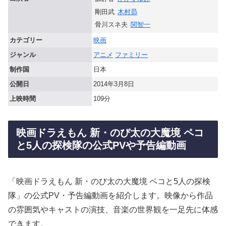
剛田武
木村昴
骨川スネ夫
関智一
カテゴリー
映画
ジャンル
アニメ
ファミリー
制作国
日本
公開日
2014年3月8日
上映時間
109分
映画ドラえもん 新・のび太の大魔境 ペコ
と5人の探検隊の公式PVや予告編動画
「映画ドラえもん 新・のび太の大魔境 ペコと5人の探検
隊」の公式PV・予告編動画を紹介します。映像から作品
の雰囲気やキャストの演技、音楽の世界観を一足先に体感
できます。