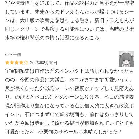
写や情景描写を追加して、作品の説得力と見応えが一層増
しています。未来からのドラえもんたちが駆けつけるシー
ンは、大山版の吹替えを思わせる熱さ。新旧ドラえもんが
同じスクリーンで共演する可能性については、当時の技術
水準や権利関係の事情も話題になるところ。
中平一樹
2026年2月10日
宇宙開拓史は前作ほどのインパクトは感じられなかったも
のの、今回の作品は大満足。ペコがますます可愛いうえ、
尺が長くなった分戦闘シーンの密度がアップして見応えあ
り。のび太とペコの別れのシーンは泣ける。ペコの感情表
現が旧作より豊かになっている点は個人的に大きな改変ポ
イント。石につまずいて転ぶ場面も、前作はあっさりして
いたが今回は赤面して照れる描写が追加されていてとても
可愛かったw。小栗旬のサベールも素晴らしかった！