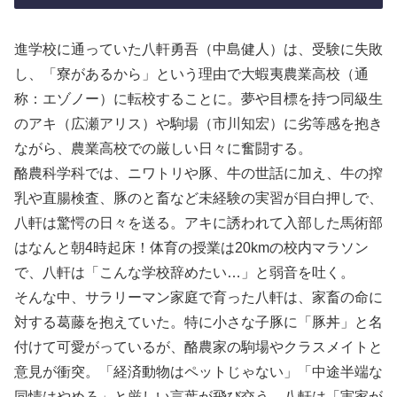
進学校に通っていた八軒勇吾（中島健人）は、受験に失敗
し、「寮があるから」という理由で大蝦夷農業高校（通
称：エゾノー）に転校することに。夢や目標を持つ同級生
のアキ（広瀬アリス）や駒場（市川知宏）に劣等感を抱き
ながら、農業高校での厳しい日々に奮闘する。
酪農科学科では、ニワトリや豚、牛の世話に加え、牛の搾
乳や直腸検査、豚のと畜など未経験の実習が目白押しで、
八軒は驚愕の日々を送る。アキに誘われて入部した馬術部
はなんと朝4時起床！体育の授業は20kmの校内マラソン
で、八軒は「こんな学校辞めたい…」と弱音を吐く。
そんな中、サラリーマン家庭で育った八軒は、家畜の命に
対する葛藤を抱えていた。特に小さな子豚に「豚丼」と名
付けて可愛がっているが、酪農家の駒場やクラスメイトと
意見が衝突。「経済動物はペットじゃない」「中途半端な
同情はやめろ」と厳しい言葉が飛び交う。八軒は「実家が