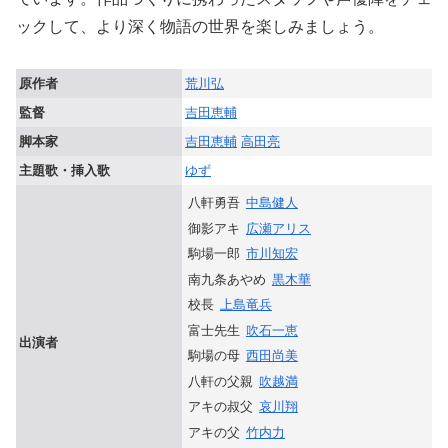
ックして、より深く物語の世界を楽しみましょう。
原作者
荒川弘
監督
吉田恵輔
脚本家
吉田恵輔
高田亮
主題歌・挿入歌
ゆず
八軒勇吾
中島健人
御影アキ
広瀬アリス
駒場一郎
市川知宏
南九条あやめ
黒木華
校長
上島竜兵
富士先生
吹石一恵
出演者
駒場の母
西田尚美
八軒の父親
吹越満
アキの叔父
哀川翔
アキの父
竹内力