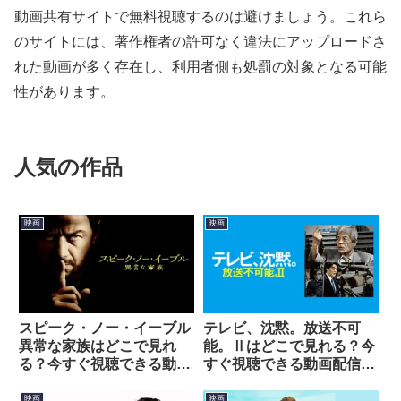
動画共有サイトで無料視聴するのは避けましょう。これら
のサイトには、著作権者の許可なく違法にアップロードさ
れた動画が多く存在し、利用者側も処罰の対象となる可能
性があります。
人気の作品
映画
映画
スピーク・ノー・イーブル
テレビ、沈黙。放送不可
異常な家族はどこで見れ
能。Ⅱはどこで見れる？今
る？今すぐ視聴できる動画
すぐ視聴できる動画配信サ
配信サービスを紹介！
ービスを紹介！
映画
映画