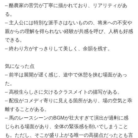
– 酪農家の苦労が丁寧に描かれており、リアリティがあ
る。
– 主人公には特別な派手さはないものの、将来への不安や
親からの理解を得られない経験が共感を呼び、人柄も好感
できる。
– 終わり方がすっきりして美しく、余韻を残す。
気になった点
– 前半は展開が遅く感じ、途中で休憩を挟む場面があっ
た。
– 高校生らしさに欠けるクラスメイトの描写がある。
– 配役がコメディ寄りに見える箇所があり、場の空気と乖
離することがある。
– 馬のレースシーンのBGMが壮大すぎて演出が過剰に感
じられる場面があり、全体の緊張感を削いでしまうこと
も。ただし、そこが盛り上がる唯一の高揚点だったとも言