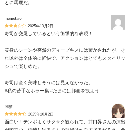
とに馬鹿だ。
momotaro
2025年10月2日
寿司が交尾しているという衝撃的な表現！
黄身のシーンや突然のディープキスには驚かされたが、そ
れ以外は全体的に軽快で、アクションはとてもスタイリッ
シュで楽しめた。
寿司は全く美味しそうには見えなかった。
#私の苦手なホラー集 #たまには邦画を観よう
96猫
2025年10月2日
面白い！テンポよくサクサク観られて、井口昇さんの演出
が際立つ。松崎しげるさんの登場は面白すぎるだろう。全