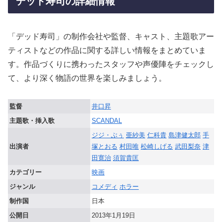
デッド寿司の詳細情報
「デッド寿司」の制作会社や監督、キャスト、主題歌アー
ティストなどの作品に関する詳しい情報をまとめていま
す。作品づくりに携わったスタッフや声優陣をチェックし
て、より深く物語の世界を楽しみましょう。
監督
井口昇
主題歌・挿入歌
SCANDAL
ジジ・ぶぅ
亜紗美
仁科貴
島津健太郎
手
出演者
塚とおる
村田唯
松崎しげる
武田梨奈
津
田寛治
須賀貴匡
カテゴリー
映画
ジャンル
コメディ
ホラー
制作国
日本
公開日
2013年1月19日