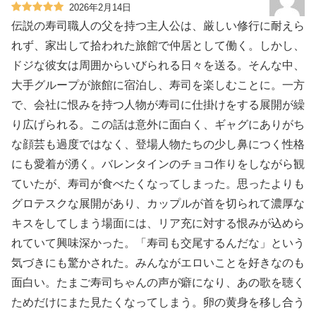
2026年2月14日
伝説の寿司職人の父を持つ主人公は、厳しい修行に耐えら
れず、家出して拾われた旅館で仲居として働く。しかし、
ドジな彼女は周囲からいびられる日々を送る。そんな中、
大手グループが旅館に宿泊し、寿司を楽しむことに。一方
で、会社に恨みを持つ人物が寿司に仕掛けをする展開が繰
り広げられる。この話は意外に面白く、ギャグにありがち
な顔芸も過度ではなく、登場人物たちの少し鼻につく性格
にも愛着が湧く。バレンタインのチョコ作りをしながら観
ていたが、寿司が食べたくなってしまった。思ったよりも
グロテスクな展開があり、カップルが首を切られて濃厚な
キスをしてしまう場面には、リア充に対する恨みが込めら
れていて興味深かった。「寿司も交尾するんだな」という
気づきにも驚かされた。みんながエロいことを好きなのも
面白い。たまご寿司ちゃんの声が癖になり、あの歌を聴く
ためだけにまた見たくなってしまう。卵の黄身を移し合う