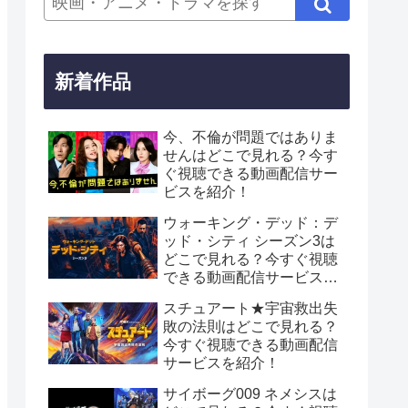
新着作品
今、不倫が問題ではありま
せんはどこで見れる？今す
ぐ視聴できる動画配信サー
ビスを紹介！
ウォーキング・デッド：デ
ッド・シティ シーズン3は
どこで見れる？今すぐ視聴
できる動画配信サービスを
紹介！
スチュアート★宇宙救出失
敗の法則はどこで見れる？
今すぐ視聴できる動画配信
サービスを紹介！
サイボーグ009 ネメシスは