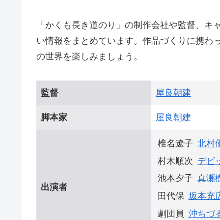
「かくも長き道のり」の制作会社や監督、キ
い情報をまとめています。作品づくりに携わ
の世界を楽しみましょう。
監督
屋良朝建
脚本家
屋良朝建
椎名遼子
北村
村木順次
デビ
池本夕子
真瀬
出演者
田代保
坂本充
劇団員
沖ちづ