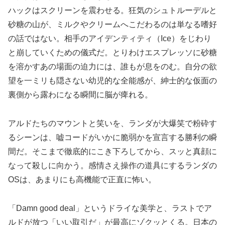
ハックはスクリーンを震わせる。狂気のシュトルーデルと
砂糖の山が、ミルクやクリームへこだわるのは単なる嗜好
の話ではない。相手のアイデンティティ（Ice）をじわり
と崩していくための儀式だ。とりわけエスプレッソに砂糖
を溶かすあの場面の迫力には、誰もが息をのむ。自分の欲
望を一ミリも隠さない幼児的な全能感が、紳士的な仮面の
裏側から露わになる瞬間に脳が痺れる。
アルドたちのマウントと笑いを、ランダが大爆笑で粉砕す
るシーンは、嘘コードがいかに脆弱かを宣言する勝利の瞬
間だ。そこまで徹底的にこき下ろしてから、スッと真顔に
なって殺しに向かう。感情さえ操作の道具にするランダの
OSは、あまりにも高機能で正直に怖い。
「Damn good deal」というドライな美学と、ラストでア
ルドが放つ「いい取引だ」が最高にゾクッとくる。日本の