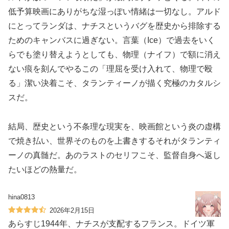
低予算映画にありがちな湿っぽい情緒は一切なし。アルド
にとってランダは、ナチスというバグを歴史から排除する
ためのキャンバスに過ぎない。言葉（Ice）で過去をいく
らでも塗り替えようとしても、物理（ナイフ）で額に消え
ない痕を刻んでやるこの「理屈を受け入れて、物理で殴
る」潔い決着こそ、タランティーノが描く究極のカタルシ
スだ。
結局、歴史という不条理な現実を、映画館という炎の虚構
で焼き払い、世界そのものを上書きするそれがタランティ
ーノの真髄だ。あのラストのセリフこそ、監督自身へ返し
たいほどの熱量だ。
hina0813
2026年2月15日
あらすじ1944年、ナチスが支配するフランス。ドイツ軍