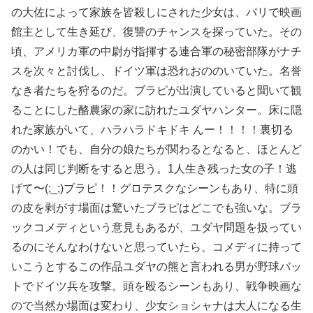
の大佐によって家族を皆殺しにされた少女は、パリで映画
館主として生き延び、復讐のチャンスを探っていた。その
頃、アメリカ軍の中尉が指揮する連合軍の秘密部隊がナチ
スを次々と討伐し、ドイツ軍は恐れおののいていた。名誉
なき者たちを狩るのだ。ブラピが出演していると聞いて観
ることにした酪農家の家に訪れたユダヤハンター。床に隠
れた家族がいて、ハラハラドキドキ んー！！！！裏切る
のかい！でも、自分の娘たちが関わるとなると、ほとんど
の人は同じ判断をすると思う。1人生き残った女の子！逃
げて〜(;_;)ブラピ！！グロテスクなシーンもあり、特に頭
の皮を剥がす場面は驚いたブラピはどこでも強いな。ブラ
ックコメディという意見もあるが、ユダヤ問題を扱ってい
るのにそんなわけないと思っていたら、コメディに持って
いこうとするこの作品ユダヤの熊と言われる男が野球バッ
トでドイツ兵を攻撃。頭を殴るシーンもあり、戦争映画な
ので当然か場面は変わり、少女ショシャナは大人になる生