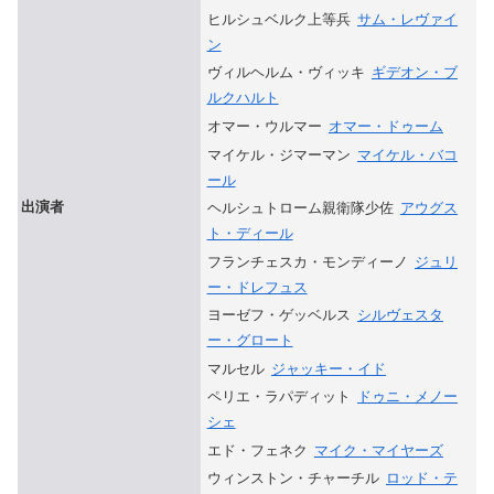
ヒルシュベルク上等兵
サム・レヴァイ
ン
ヴィルヘルム・ヴィッキ
ギデオン・ブ
ルクハルト
オマー・ウルマー
オマー・ドゥーム
マイケル・ジマーマン
マイケル・バコ
ール
出演者
ヘルシュトローム親衛隊少佐
アウグス
ト・ディール
フランチェスカ・モンディーノ
ジュリ
ー・ドレフュス
ヨーゼフ・ゲッベルス
シルヴェスタ
ー・グロート
マルセル
ジャッキー・イド
ペリエ・ラパディット
ドゥニ・メノー
シェ
エド・フェネク
マイク・マイヤーズ
ウィンストン・チャーチル
ロッド・テ