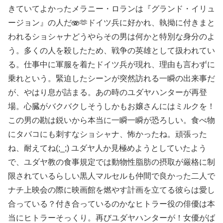
きていてよかったメラニー・ロランは『グランド・イリュ
ージョン』の人だ🫨🫶ドイツ兵に好かれ、執拗に付きまと
われるショシャナどうやらその男は何かと特別な身分のよ
う。多くの人を殺したため、戦争の英雄として扱われてい
る。仕事中に軍服を着たドイツ兵が現れ、理由も言わずに
乗れという。緊迫したシーンが突然訪れる一瞬の出来事だ
が、やはり息が詰まる。あの時のユダヤハンターが再登
場。心臓がバクバクしそうしかもお嬢さんにはミルクを！
この男の勘は鋭いから本当に一瞬一瞬が恐ろしい。食べ物
に️️タバコにも️️刺すな️️ショシャナ、怖かったね。頑張った
ね、耐えてね(;_;) ユダヤ人か見極めようとしていたよう
で、ユダヤ教の食事規定では動物性脂肪の摂取が厳格に制
限されているらしい黒人マルセルも仲間で良かった二人で
ナチ上映会の際に映画館を燃やす計画を立てる彼らは愛し
合っている？付き合っているのかなヒトラー役の俳優は本
当にヒトラーそっくり。再びユダヤハンターが！女優がば