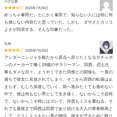
小さな森
2025年7月26日
めっちゃ峯田だ。とにかく峯田で、知らない人には特に何
も感じない内容だと思っていた。しかし、ダサさとカッコ
よさが同居する、そんな印象だった。
孔明
2025年7月25日
アンダーニンジャを観たから原点へ戻りたくなるガチャポ
ンのメーカーで働く29歳のサラリーマン、田西。恋も仕
事もダメな日々。ようやくできた同僚との関係も、一度の
過ちで彼女に見放されてしまう。そこから田西の転落は止
まらず、むしろ加速していく。前へ進みたくても進めない
中で、彼は何もない男として生き抜く。ないからこそ必死
で、ないからこそ時にはズレて、何度もミスを重ねる。そ
れでも最後まで田西は田西であり続ける大人の青春映画と
して、どうしようもない男の物語。彼女を守るために殴り