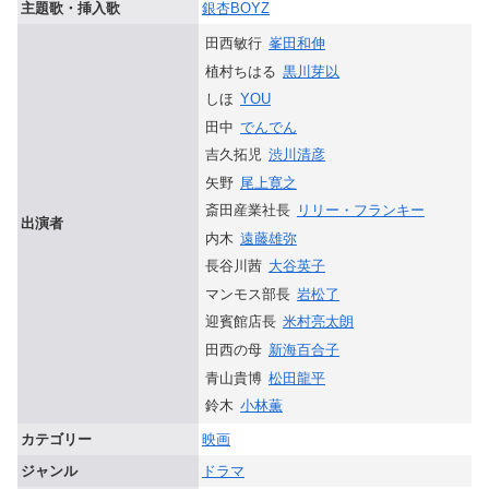
主題歌・挿入歌
銀杏BOYZ
田西敏行
峯田和伸
植村ちはる
黒川芽以
しほ
YOU
田中
でんでん
吉久拓児
渋川清彦
矢野
尾上寛之
斎田産業社長
リリー・フランキー
出演者
内木
遠藤雄弥
長谷川茜
大谷英子
マンモス部長
岩松了
迎賓館店長
米村亮太朗
田西の母
新海百合子
青山貴博
松田龍平
鈴木
小林薫
カテゴリー
映画
ジャンル
ドラマ