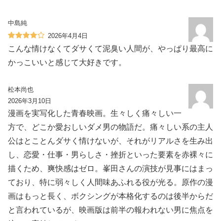
中島純
2026年4月4日
こんな情けなくてダサくて泥臭い人間が、やっぱり最高に
かっこいいと感じて大好きです。
松本尚也
2026年3月10日
漫画を実写化した青春映画。生々しく痛々しい一
方で、どこか愛おしいダメ男の物語だ。痛々しい系の主人
公はとことんダサく情けないが、それがリアルさを生み出
し、恋愛・仕事・男らしさ・挫折といった要素を赤裸々に
描くため、爽快感はゼロ。峯田さんの演技が見事にはまっ
ており、特に弱々しく人間味あふれる役が光る。原作の漫
画はもっと長く、ボクシングが本格化するのは後半からだ
と言われているが、映画版は前半の報われない男に焦点を