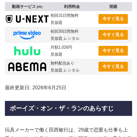
動画サービス
利用料金
視聴
PR
初回31日間無料
今すぐ見る
見放題
初回30日間無料
今すぐ見る
見放題,レンタル
月額1,026円
今すぐ見る
見放題
無料配信あり
今すぐ見る
見放題,レンタル
最終更新日
2026年6月25日
ボーイズ・オン・ザ・ランのあらすじ
玩具メーカーで働く田西敏行は、29歳で恋愛も仕事も上