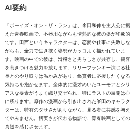
AI要約
「ボーイズ・オン・ザ・ラン」は、峯田和伸を主人公に据
えた青春映画で、不器用ながらも情熱的な彼の姿が印象的
です。田西というキャラクターは、恋愛や仕事に失敗しな
がらも、全力で生き抜く姿勢がカッコよく描かれていま
す。映画の中での彼は、滑稽さと男らしさが共存し、観客
を惹きつける魅力を放ちます。リリーフランキー演じる社
長とのやり取りは温かみがあり、鑑賞者に応援したくなる
気持ちを抱かせます。全体的に漫才めいたユーモアとシリ
アスな要素がうまく織り交ぜられ、特にラストの展開は心
に残ります。原作の漫画から引き出された峯田のキャラク
ターは、特有のダサさがありながら、見る者に共感を与え
てやみません。切実さが伝わる物語で、青春映画としての
真髄を感じさせます。