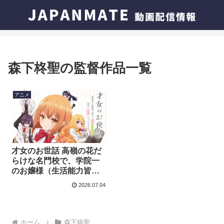
森下柊聖の監督作品一覧
アニメ
才女のお世話 高嶺の花だ
らけな名門校で、学院一
のお嬢様（生活能力皆
無）を陰ながらお世話す
2026.07.04
ることになりましたはど
こで見れる？今すぐ視聴
できる動画配信サービス
を紹介！
ホーム
森下柊聖