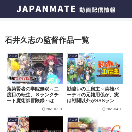
石井久志の監督作品一覧
アニメ
アニメ
落第賢者の学院無双～二
勘違いの工房主～英雄パ
度目の転生、Ｓランクチ
ーティの元雑用係が、実
ート魔術師冒険録～はど
は戦闘以外がSSSランク
こで見れる？今すぐ視聴
だったというよくある話
2026.07.01
2025.04.06
できる動画配信サービス
～はどこで見れる？今す
を紹介！
ぐ視聴できる動画配信サ
アニメ
アニメ
ービスを紹介！