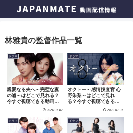
林雅貴の監督作品一覧
ドラマ
ドラマ
親愛なる夫へ～完璧な妻
オクトー～感情捜査官 心
の嘘～はどこで見れる？
野朱梨～はどこで見れ
今すぐ視聴できる動画配
る？今すぐ視聴できる動
信サービスを紹介！
画配信サービスを紹介！
2026.07.02
2022.07.07
ドラマ
ドラマ