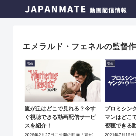
エメラルド・フェネルの監督作
映画
映画
嵐が丘はどこで見れる？今す
プロミシン
ぐ視聴できる動画配信サービ
マンはどこ
スを紹介！
視聴できる
を紹介！
2026年2月27日に公開の映画「嵐が
2021年7月1