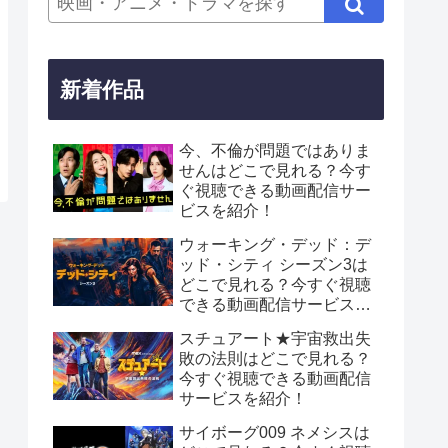
新着作品
今、不倫が問題ではありま
せんはどこで見れる？今す
ぐ視聴できる動画配信サー
ビスを紹介！
ウォーキング・デッド：デ
ッド・シティ シーズン3は
どこで見れる？今すぐ視聴
できる動画配信サービスを
紹介！
スチュアート★宇宙救出失
敗の法則はどこで見れる？
今すぐ視聴できる動画配信
サービスを紹介！
サイボーグ009 ネメシスは