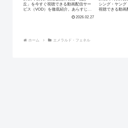
丘」を今すぐ視聴できる動画配信サー
シング・ヤング
ビス（VOD）を徹底紹介。あらすじや
視聴できる動画
キャスト・声優、スタッフ、主題歌の
を徹底紹介。あ
2026.02.27
情報はもちろん、実際に見た人の感想
優、スタッフ、
やレビューもまとめています。
ん、実際に見た
まとめています
ホーム
エメラルド・フェネル