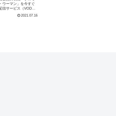
・ウーマン」を今すぐ
配信サービス（VOD）
らすじやキャスト・声
2021.07.16
主題歌の情報はもちろ
人の感想やレビューも
。