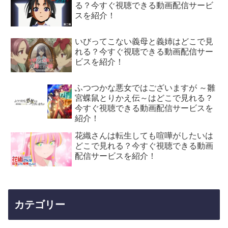
る？今すぐ視聴できる動画配信サービ
スを紹介！
いびってこない義母と義姉はどこで見
れる？今すぐ視聴できる動画配信サー
ビスを紹介！
ふつつかな悪女ではございますが ～雛
宮蝶鼠とりかえ伝～はどこで見れる？
今すぐ視聴できる動画配信サービスを
紹介！
花織さんは転生しても喧嘩がしたいは
どこで見れる？今すぐ視聴できる動画
配信サービスを紹介！
カテゴリー