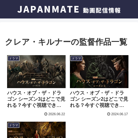
クレア・キルナーの監督作品一覧
ドラマ
ドラマ
ハウス・オブ・ザ・ドラ
ハウス・オブ・ザ・ドラ
ゴン シーズン3はどこで見
ゴン シーズン2はどこで見
れる？今すぐ視聴できる
れる？今すぐ視聴できる
動画配信サービスを紹
動画配信サービスを紹
2026.06.22
2024.06.17
介！
介！
ドラマ