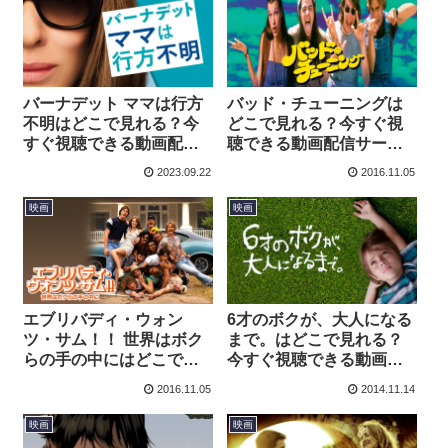
バーナデット ママは行方
バッド・チューニングは
不明はどこで見れる？今
どこで見れる？今すぐ視
すぐ視聴できる動画配信
聴できる動画配信サービ
サービスを紹介！
スを紹介！
2023.09.22
2016.11.05
映画
映画
エブリバディ・ウォン
6才のボクが、大人になる
ツ・サム！！ 世界はボク
まで。はどこで見れる？
らの手の中にはどこで見
今すぐ視聴できる動画配
れる？今すぐ視聴できる
信サービスを紹介！
2016.11.05
2014.11.14
動画配信サービスを紹
介！
映画
映画