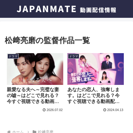
松﨑亮磨の監督作品一覧
ドラマ
ドラマ
親愛なる夫へ～完璧な妻
あなたの恋人、強奪しま
の嘘～はどこで見れる？
す。はどこで見れる？今
今すぐ視聴できる動画配
すぐ視聴できる動画配信
信サービスを紹介！
サービスを紹介！
2026.07.02
2024.04.13
ホーム
松﨑亮磨