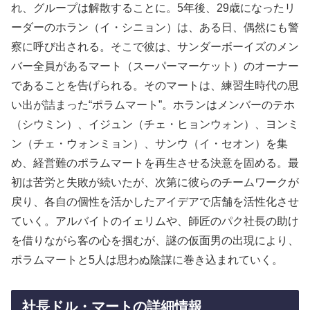
れ、グループは解散することに。5年後、29歳になったリ
ーダーのホラン（イ・シニョン）は、ある日、偶然にも警
察に呼び出される。そこで彼は、サンダーボーイズのメン
バー全員があるマート（スーパーマーケット）のオーナー
であることを告げられる。そのマートは、練習生時代の思
い出が詰まった“ポラムマート”。ホランはメンバーのテホ
（シウミン）、イジュン（チェ・ヒョンウォン）、ヨンミ
ン（チェ・ウォンミョン）、サンウ（イ・セオン）を集
め、経営難のポラムマートを再生させる決意を固める。最
初は苦労と失敗が続いたが、次第に彼らのチームワークが
戻り、各自の個性を活かしたアイデアで店舗を活性化させ
ていく。アルバイトのイェリムや、師匠のパク社長の助け
を借りながら客の心を掴むが、謎の仮面男の出現により、
ポラムマートと5人は思わぬ陰謀に巻き込まれていく。
社長ドル・マートの詳細情報