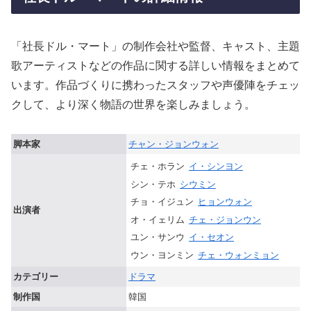
「社長ドル・マート」の制作会社や監督、キャスト、主題
歌アーティストなどの作品に関する詳しい情報をまとめて
います。作品づくりに携わったスタッフや声優陣をチェッ
クして、より深く物語の世界を楽しみましょう。
脚本家
チャン・ジョンウォン
チェ・ホラン
イ・シンヨン
シン・テホ
シウミン
チョ・イジュン
ヒョンウォン
出演者
オ・イェリム
チェ・ジョンウン
ユン・サンウ
イ・セオン
ウン・ヨンミン
チェ・ウォンミョン
カテゴリー
ドラマ
制作国
韓国