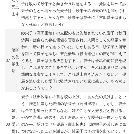
なく
子は改めて紗栄子と向き合う決意をする⋯。覚悟を決めて紗
死に
栄子のもとへ向かった愛子は、紗栄子の過去の話を聞かされ
ます
愕然とする⋯。そんな中、紗栄子は愛子に「宮田愛子はまも
なく死ぬ」と宣言し⋯!?
紗栄子（高田里穂）の支配のもと監禁されていた愛子（秋田
汐梨）は自らの存在価値を否定され、人間としての尊厳を奪
われ、暗い日々を送っていた。しかしある日、紗栄子の留守
暗闇
を狙って愛子を探しに来た優馬（影山拓也）の声が聞こえて
の監
07
くると、愛子はある決意をする―。愛子は優馬の前に姿を現
禁生
し、これまでのことを全て話しだすが、それはあまりにも衝
活
撃的な真実で…！そして、これ以上巻き込みたくないと、優
馬を追い出した愛子は監禁されていた家に残るが、ある考え
があるようで…!?
愛子（秋田汐梨）の首を絞め上げ、「あんたの負けよ」とい
う、憎悪に満ちた表情の紗栄子（高田里穂）。しかし、愛子
姉、
は全てを知った後でもなお、姉のことが大好きだと告げる。
妹、
やがて意識が遠のき、息も途絶えそうな愛子は一体どうなる
08
愛と
のか―。駆けつけた優馬（影山拓也）は紗栄子の苦しみに気
憎し
づけなかったことを謝るが、紗栄子はその場を出ていく。そ