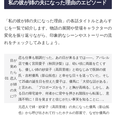
私の彼が姉の夫になった理由のエピソード
「私の彼が姉の夫になった理由」の各話タイトルとあらす
じを一覧で紹介します。物語の展開や登場キャラクターの
変化を振り返りながら、印象的なシーンやストーリーの流
れをチェックしてみましょう。
恋も仕事も順調だった。あの日が来るまでは――。アパレル
目が
店で働く宮田愛子（秋田汐梨）は、幼い頃に両親を亡くす
覚め
も、優しい姉の紗栄子（高田里穂）と幼なじみで医師の彼
たら
氏・吉村優馬（影山拓也）と幸せな日々を送っていた。そし
01
恋人
て25歳の誕生日を控えた愛子は、優馬に「大切な話がある」
が姉
と言われ、「プロポーズかも？」と胸が高鳴る。しかし、あ
の夫
る日の帰宅途中、何者かに背中を押され階段から転落し、意
に!?
識不明に！目を覚ますと信じがたい事実を知ることに…。
元恋人で姉・紗栄子（高田里穂）の夫になった優馬（影山拓
也）から呼び出されて行ったホテルの部屋で、なぜか優馬の