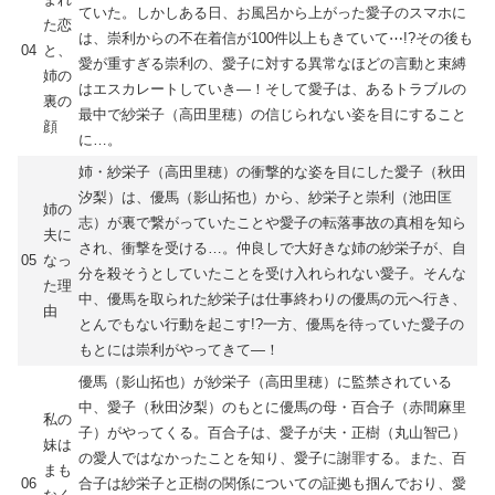
ていた。しかしある日、お風呂から上がった愛子のスマホに
た恋
は、崇利からの不在着信が100件以上もきていて⋯!?その後も
04
と、
愛が重すぎる崇利の、愛子に対する異常なほどの言動と束縛
姉の
はエスカレートしていき―！そして愛子は、あるトラブルの
裏の
最中で紗栄子（高田里穂）の信じられない姿を目にすること
顔
に…。
姉・紗栄子（高田里穂）の衝撃的な姿を目にした愛子（秋田
汐梨）は、優馬（影山拓也）から、紗栄子と崇利（池田匡
姉の
志）が裏で繋がっていたことや愛子の転落事故の真相を知ら
夫に
され、衝撃を受ける…。仲良しで大好きな姉の紗栄子が、自
05
なっ
分を殺そうとしていたことを受け入れられない愛子。そんな
た理
中、優馬を取られた紗栄子は仕事終わりの優馬の元へ行き、
由
とんでもない行動を起こす!?一方、優馬を待っていた愛子の
もとには崇利がやってきて―！
優馬（影山拓也）が紗栄子（高田里穂）に監禁されている
中、愛子（秋田汐梨）のもとに優馬の母・百合子（赤間麻里
私の
子）がやってくる。百合子は、愛子が夫・正樹（丸山智己）
妹は
の愛人ではなかったことを知り、愛子に謝罪する。また、百
まも
06
合子は紗栄子と正樹の関係についての証拠も掴んでおり、愛