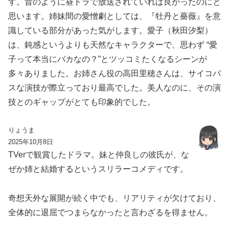
す。昔のように昼ドラで放送されていれば良かったのにと
思います。姉妹間の愛憎劇としては、『牡丹と薔薇』を意
識している部分があった気がします。愛子（秋田汐梨）
は、鈍感というよりも天然なキャラクターで、思わず “愛
子って本当にバカなの？”とツッコミたくなるシーンが
多々ありました。お姉さん役の高田里穂さんは、サイコパ
スな演技が際立っており最高でした。美人なのに、その演
技とのギャップがとても印象的でした。
りょうま
2025年10月8日
TVerで観賞したドラマ。妹と仲良しの彼氏が、な
ぜか姉と結婚するというスリラーコメディです。
奇想天外な展開が続く中でも、リアリティが欠けており、
全体的に退屈でつまらなかったと言わざるを得ません。