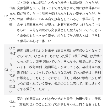
父・正樹（丸山智己）と会った愛子（秋田汐梨）だったが、
仕組
突然意識を失い、朝ベッドで目を覚ますと隣には半裸姿の正
まれ
樹が寝ていた⋯！現実を受け入れられない愛子だったが、そ
02
た転
の後、職場のアパレル店で接客をしていると、優馬の母・百
落
合子（赤間麻里子）が現れ、ある写真を突きつけられて⋯!?
さらに、自分を階段から突き落とした犯人を知っているとい
う正樹のもとへ向かう愛子。果たしてその犯人とは…？そし
て優馬の本心は一体⋯!?
ひと
優馬（影山拓也）と紗栄子（高田里穂）が突然いなくなって
りぼ
から1か月。ひとりぼっちになった愛子（秋田汐梨）は異動に
っ
なった新しい部署で働いていた。そんな中、職場に新人アル
ち…
バイト・牧野崇利（池田匡志）がやってくる。会社帰りの夜
03
そし
道で誰かにつけられているような気がしていた愛子は、崇利
て新
に護衛をしてもらうことになる。優しく明るい崇利に少しず
たな
つ心がほぐれていく愛子。優馬のことは忘れて、前に進もう
出逢
とする愛子だったが…。
い
崇利（池田匡志）と付き合い始めた愛子（秋田汐梨）。優馬
仕組
（影山拓也）のことは忘れて崇利とちゃんと向き合おうとし
まれ