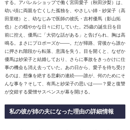
する。アパレルショップで働く宮田愛子（秋田汐梨）は、
幼い頃に両親を亡くした孤独を、やさしい姉・紗栄子（高
田里穂）と、幼なじみで医師の彼氏・吉村優馬（影山拓
也）との穏やかな日々に灯していた。25歳の誕生日を目
前に控え、優馬に「大切な話がある」と告げられ、胸は高
鳴る。まさにプロポーズか――。だが帰路、背後から誰か
に押され階段から転落、意識を失う。目を開くと、なぜか
優馬は紗栄子と結婚しており、さらに事故をきっかけに仕
事の機会も消え去っていた。あの日から、愛子を待ち受け
るのは、想像を絶する悲劇の連続――誰が、何のためにそ
んな事を？そして、有馬と紗栄子の思いは――？愛と復讐
が交錯する愛憎サスペンスが幕を開ける。
私の彼が姉の夫になった理由の詳細情報