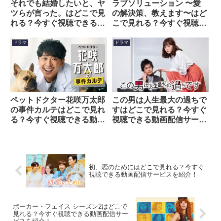
それでも結婚したいと、ヤ
ラブソリューション 〜愛
ツらが言った。はどこで見
の解決策、教えます〜はど
れる？今すぐ視聴できる動
こで見れる？今すぐ視聴で
画配信サービスを紹介！
きる動画配信サービスを紹
介！
ドラマ
ドラマ
ペットドクター花咲万太郎
この男は人生最大の過ちで
の事件カルテはどこで見れ
すはどこで見れる？今すぐ
る？今すぐ視聴できる動画
視聴できる動画配信サービ
配信サービスを紹介！
スを紹介！
初、恋のためにはどこで見れる？今すぐ
視聴できる動画配信サービスを紹介！
ポーカー・フェイス シーズン2はどこで
見れる？今すぐ視聴できる動画配信サー