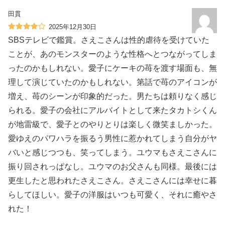
田貫
2025年12月30日
SBSテレビで鑑賞。さえこさんは性的虐待を受けていた
ことが、あのモンスターのような性格へとつながってしま
ったのかもしれない。愛子にケーキの苺を渡す場面も、無
理して演じていたのかもしれない。第話で苺のアイコンが
増え、苺のシーンが印象的だった。男たちは頼りなく感じ
られる。愛子の会社にアルバイトとして来たタカトシくん
が地雷級で、愛子とのやりとりは楽しく微笑ましかった。
愛ゆえのパワハラを振るう男性に惹かれてしまう自分がヤ
バいと感じつつも、笑ってしまう。ユウマもさえこさんに
振り回されっぱなし。ユウマのお父さんも同様。最後には
更生したと思われたさえこさん。さえこさんには幸せに暮
らしてほしい。愛子の洋服はいつも可愛く、それに癒やさ
れた！