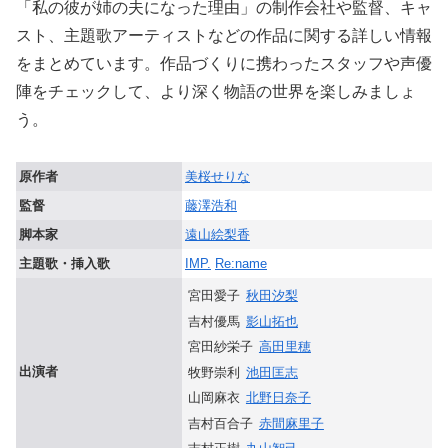
「私の彼が姉の夫になった理由」の制作会社や監督、キャ
スト、主題歌アーティストなどの作品に関する詳しい情報
をまとめています。作品づくりに携わったスタッフや声優
陣をチェックして、より深く物語の世界を楽しみましょ
う。
原作者
美桜せりな
監督
藤澤浩和
脚本家
遠山絵梨香
主題歌・挿入歌
IMP.
Re:name
宮田愛子
秋田汐梨
吉村優馬
影山拓也
宮田紗栄子
高田里穂
出演者
牧野崇利
池田匡志
山岡麻衣
北野日奈子
吉村百合子
赤間麻里子