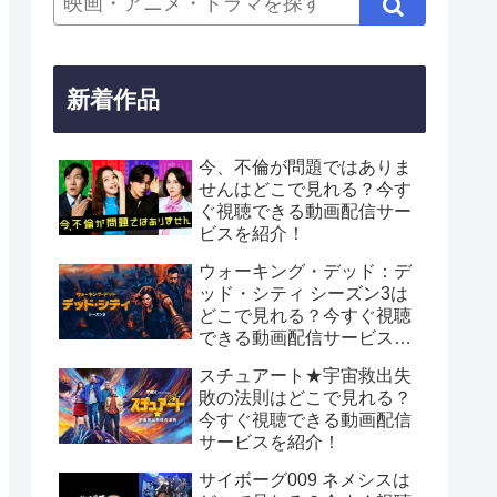
新着作品
今、不倫が問題ではありま
せんはどこで見れる？今す
ぐ視聴できる動画配信サー
ビスを紹介！
ウォーキング・デッド：デ
ッド・シティ シーズン3は
どこで見れる？今すぐ視聴
できる動画配信サービスを
紹介！
スチュアート★宇宙救出失
敗の法則はどこで見れる？
今すぐ視聴できる動画配信
サービスを紹介！
サイボーグ009 ネメシスは