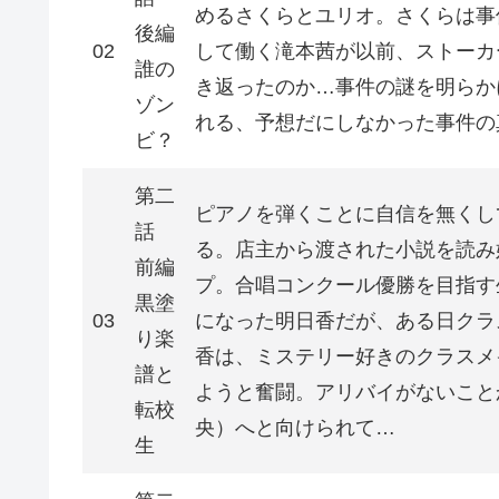
めるさくらとユリオ。さくらは事
後編
02
して働く滝本茜が以前、ストーカ
誰の
き返ったのか…事件の謎を明らか
ゾン
れる、予想だにしなかった事件の
ビ？
第二
ピアノを弾くことに自信を無くし
話
る。店主から渡された小説を読み
前編
プ。合唱コンクール優勝を目指す
黒塗
03
になった明日香だが、ある日クラ
り楽
香は、ミステリー好きのクラスメ
譜と
ようと奮闘。アリバイがないこと
転校
央）へと向けられて…
生