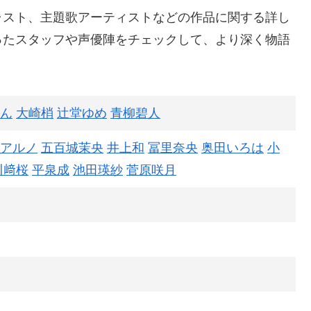
ャスト、主題歌アーティストなどの作品に関する詳し
ったスタッフや声優陣をチェックして、より深く物語
ん
大崎梢
辻堂ゆめ
青柳碧人
アルノ
五百城茉央
井上和
冨里奈央
奥田いろは
小
川﨑桜
平泉成
池田瑛紗
菅原咲月