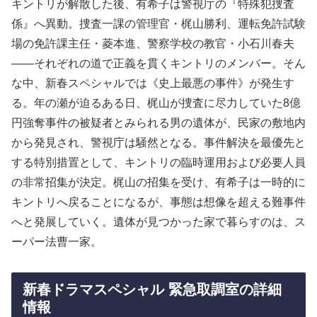
キントリが解散した後、有希子は警視庁の『特殊犯捜査
係』へ異動。捜査一課の管理官・梶山勝利、運転免許試験
場の免許課主任・菱本進、警察学校の教官・小石川春夫
――それぞれの道で正義を貫くキントリのメンバー。そん
な中、新春スペシャルでは《史上最悪の事件》が発生す
る。年の瀬が迫るある日、梶山が捜査に尽力していた8億
円強奪事件の被疑者とみられる男の遺体が、民家の敷地内
から発見され、警視庁は騒然となる。事件解決を最優先と
する特別措置として、キントリの臨時運用および必要人員
の非常招集が決定。梶山の招集を受け、有希子は一時的に
キントリへ戻ることになるが、事態は想像を超える難事件
へと発展していく。遺体が見つかった家で暮らすのは、ス
ーパー法曹一家。
新春ドラマスペシャル 緊急取調室の詳細
情報