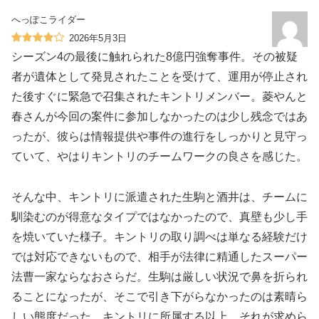
へっぽこライダー
2026年5月3日
シーズン4の最後に触れられた8億円強奪事件。その被疑
者が遺体として発見されたことを受けて、運用が停止され
た後すぐに緊急で召集されたキントリメンバー。菱やんと
春さんが今回の案件に参加しなかったのは少し残念ではあ
ったが、彼らは情報提供や事件の進行をしっかりと見守っ
ていて、やはりキントリのチームワークの良さを感じた。
そんな中、キントリに派遣された生駒と酒井は、チームに
馴染むのが得意なタイプではなかったので、真壁も少し手
を焼いていた様子。キントリの取り調べは単なる経験だけ
では対応できないもので、相手が法律に精通したスーパー
法曹一家ならなおさらだ。生駒は厳しい状況で鼻を折られ
ることになったが、そこで引き下がらなかったのは素晴ら
しい態度だった。キントリに所属する以上、それが求めら