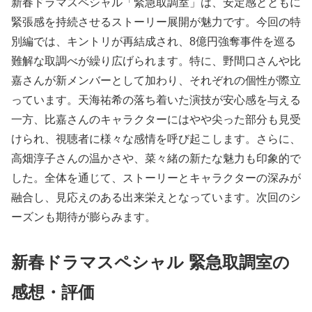
新春ドラマスペシャル「緊急取調室」は、安定感とともに
緊張感を持続させるストーリー展開が魅力です。今回の特
別編では、キントリが再結成され、8億円強奪事件を巡る
難解な取調べが繰り広げられます。特に、野間口さんや比
嘉さんが新メンバーとして加わり、それぞれの個性が際立
っています。天海祐希の落ち着いた演技が安心感を与える
一方、比嘉さんのキャラクターにはやや尖った部分も見受
けられ、視聴者に様々な感情を呼び起こします。さらに、
高畑淳子さんの温かさや、菜々緒の新たな魅力も印象的で
した。全体を通じて、ストーリーとキャラクターの深みが
融合し、見応えのある出来栄えとなっています。次回のシ
ーズンも期待が膨らみます。
新春ドラマスペシャル 緊急取調室の
感想・評価