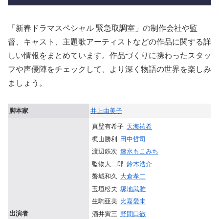
「新春ドラマスペシャル 緊急取調室」の制作会社や監
督、キャスト、主題歌アーティストなどの作品に関する詳
しい情報をまとめています。作品づくりに携わったスタッ
フや声優陣をチェックして、より深く物語の世界を楽しみ
ましょう。
脚本家
井上由美子
真壁有希子
天海祐希
梶山勝利
田中哲司
渡辺鉄次
速水もこみち
監物大二郎
鈴木浩介
磐城和久
大倉孝二
玉垣松夫
塚地武雅
生駒亜美
比嘉愛未
出演者
酒井寅三
野間口徹