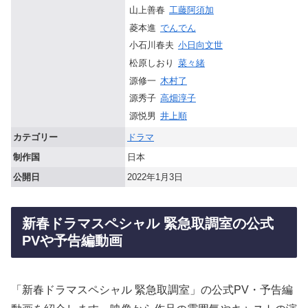
山上善春
工藤阿須加
菱本進
でんでん
小石川春夫
小日向文世
松原しおり
菜々緒
源修一
木村了
源秀子
高畑淳子
源悦男
井上順
カテゴリー
ドラマ
制作国
日本
公開日
2022年1月3日
新春ドラマスペシャル 緊急取調室の公式
PVや予告編動画
「新春ドラマスペシャル 緊急取調室」の公式PV・予告編