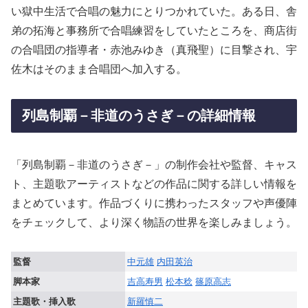
い獄中生活で合唱の魅力にとりつかれていた。ある日、舎
弟の拓海と事務所で合唱練習をしていたところを、商店街
の合唱団の指導者・赤池みゆき（真飛聖）に目撃され、宇
佐木はそのまま合唱団へ加入する。
列島制覇－非道のうさぎ－の詳細情報
「列島制覇－非道のうさぎ－」の制作会社や監督、キャス
ト、主題歌アーティストなどの作品に関する詳しい情報を
まとめています。作品づくりに携わったスタッフや声優陣
をチェックして、より深く物語の世界を楽しみましょう。
監督
中元雄
内田英治
脚本家
吉高寿男
松本稔
篠原高志
主題歌・挿入歌
新羅慎二