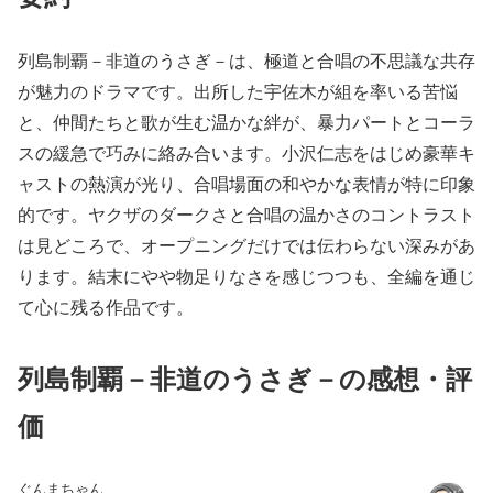
列島制覇－非道のうさぎ－は、極道と合唱の不思議な共存
が魅力のドラマです。出所した宇佐木が組を率いる苦悩
と、仲間たちと歌が生む温かな絆が、暴力パートとコーラ
スの緩急で巧みに絡み合います。小沢仁志をはじめ豪華キ
ャストの熱演が光り、合唱場面の和やかな表情が特に印象
的です。ヤクザのダークさと合唱の温かさのコントラスト
は見どころで、オープニングだけでは伝わらない深みがあ
ります。結末にやや物足りなさを感じつつも、全編を通じ
て心に残る作品です。
列島制覇－非道のうさぎ－の感想・評
価
ぐんまちゃん