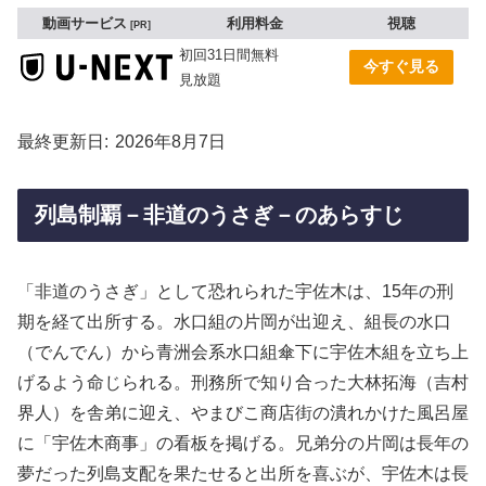
動画サービス
利用料金
視聴
PR
初回31日間無料
今すぐ見る
見放題
最終更新日
2026年8月7日
列島制覇－非道のうさぎ－のあらすじ
「非道のうさぎ」として恐れられた宇佐木は、15年の刑
期を経て出所する。水口組の片岡が出迎え、組長の水口
（でんでん）から青洲会系水口組傘下に宇佐木組を立ち上
げるよう命じられる。刑務所で知り合った大林拓海（吉村
界人）を舎弟に迎え、やまびこ商店街の潰れかけた風呂屋
に「宇佐木商事」の看板を掲げる。兄弟分の片岡は長年の
夢だった列島支配を果たせると出所を喜ぶが、宇佐木は長