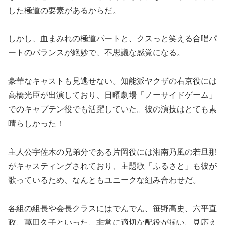
した極道の要素があるからだ。
しかし、血まみれの極道パートと、クスっと笑える合唱パ
ートのバランスが絶妙で、不思議な感覚になる。
豪華なキャストも見逃せない。知能派ヤクザの右京役には
高橋光臣が出演しており、日曜劇場「ノーサイドゲーム」
でのキャプテン役でも活躍していた。彼の演技はとても素
晴らしかった！
主人公宇佐木の兄弟分である片岡役には湘南乃風の若旦那
がキャスティングされており、主題歌「ふるさと」も彼が
歌っているため、なんともユニークな組み合わせだ。
各組の組長や会長クラスにはでんでん、笹野高史、六平直
政、萬田久子といった、非常に適切な配役が揃い、見応え