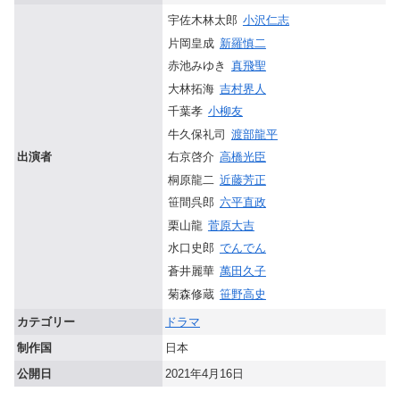
宇佐木林太郎
小沢仁志
片岡皇成
新羅慎二
赤池みゆき
真飛聖
大林拓海
吉村界人
千葉孝
小柳友
牛久保礼司
渡部龍平
右京啓介
高橋光臣
出演者
桐原龍二
近藤芳正
笹間呉郎
六平直政
栗山龍
菅原大吉
水口史郎
でんでん
蒼井麗華
萬田久子
菊森修蔵
笹野高史
カテゴリー
ドラマ
制作国
日本
公開日
2021年4月16日