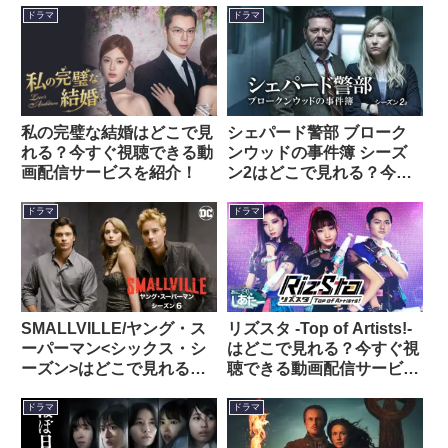
ドラマ
ドラマ
私の完璧な結婚はどこで見
シェパード警部 ブローク
れる？今すぐ視聴できる動
ンウッドの事件簿 シーズ
画配信サービスを紹介！
ン2はどこで見れる？今す
ぐ視聴できる動画配信サー
ビスを紹介！
ドラマ
ドラマ
SMALLVILLE/ヤング・ス
リズスタ -Top of Artists!-
ーパーマン<シックス・シ
はどこで見れる？今すぐ視
ーズン>はどこで見れる？
聴できる動画配信サービス
今すぐ視聴できる動画配信
を紹介！
サービスを紹介！
ドラマ
ドラマ